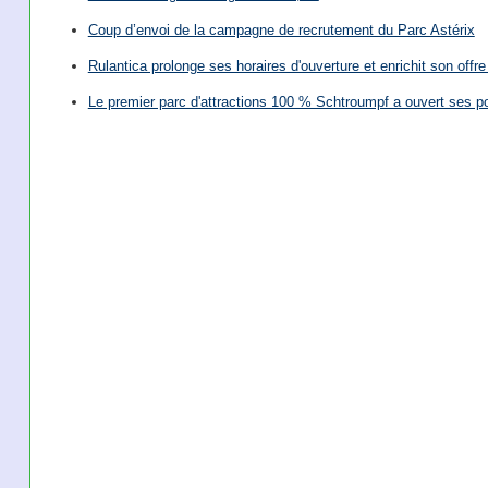
Coup d’envoi de la campagne de recrutement du Parc Astérix
Rulantica prolonge ses horaires d'ouverture et enrichit son offre 
Le premier parc d'attractions 100 % Schtroumpf a ouvert ses po