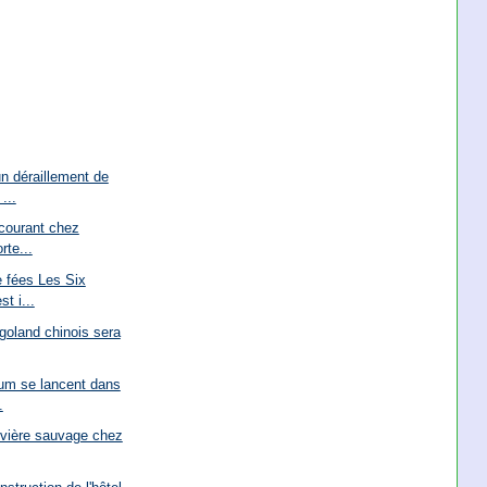
n déraillement de
...
courant chez
rte...
 fées Les Six
t i...
goland chinois sera
um se lancent dans
.
rivière sauvage chez