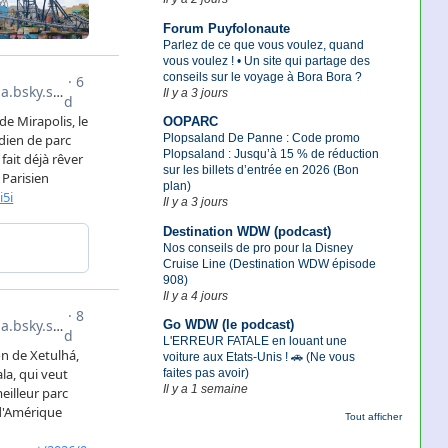
Forum Puyfolonaute
Parlez de ce que vous voulez, quand
vous voulez ! • Un site qui partage des
conseils sur le voyage à Bora Bora ?
Il y a 3 jours
OOPARC
Plopsaland De Panne : Code promo
Plopsaland : Jusqu’à 15 % de réduction
sur les billets d’entrée en 2026 (Bon
plan)
Il y a 3 jours
Destination WDW (podcast)
Nos conseils de pro pour la Disney
Cruise Line (Destination WDW épisode
908)
Il y a 4 jours
Go WDW (le podcast)
L'ERREUR FATALE en louant une
voiture aux Etats-Unis ! 🚗 (Ne vous
faites pas avoir)
Il y a 1 semaine
Tout afficher