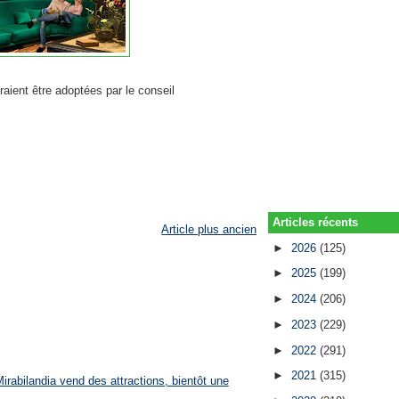
raient être adoptées par le conseil
Articles récents
Article plus ancien
►
2026
(125)
►
2025
(199)
►
2024
(206)
►
2023
(229)
►
2022
(291)
►
2021
(315)
rabilandia vend des attractions, bientôt une