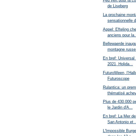
Feu vert pour la co
de Liseberg
La prochaine mont
sensationnelle d
Appel: Efteling ch
anciens pour la.
Bellewaerde inaugu
montagne russe.
En bref: Universal 
2021, Holida...
FuturoWeen, l’Hall
Futuroscope
Rulantica: un prem
thématisé achevé
Plus de 430.000 pe
le Jardin d'A...
En bref: La Mer d
San Antonio et .
L'Impossible Burger