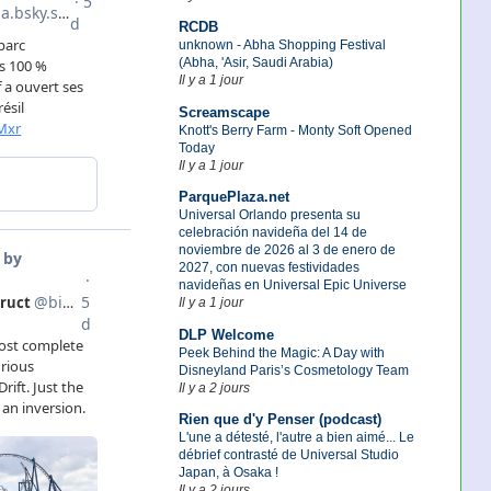
RCDB
unknown - Abha Shopping Festival
(Abha, 'Asir, Saudi Arabia)
Il y a 1 jour
Screamscape
Knott's Berry Farm - Monty Soft Opened
Today
Il y a 1 jour
ParquePlaza.net
Universal Orlando presenta su
celebración navideña del 14 de
noviembre de 2026 al 3 de enero de
2027, con nuevas festividades
navideñas en Universal Epic Universe
Il y a 1 jour
DLP Welcome
Peek Behind the Magic: A Day with
Disneyland Paris’s Cosmetology Team
Il y a 2 jours
Rien que d'y Penser (podcast)
L'une a détesté, l'autre a bien aimé... Le
débrief contrasté de Universal Studio
Japan, à Osaka !
Il y a 2 jours