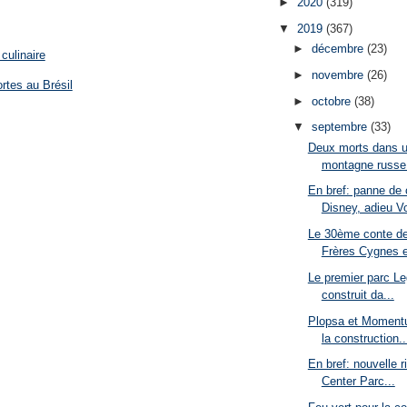
►
2020
(319)
▼
2019
(367)
►
décembre
(23)
culinaire
►
novembre
(26)
rtes au Brésil
►
octobre
(38)
▼
septembre
(33)
Deux morts dans u
montagne russe 
En bref: panne de 
Disney, adieu Vo
Le 30ème conte de
Frères Cygnes es
Le premier parc Le
construit da...
Plopsa et Moment
la construction..
En bref: nouvelle 
Center Parc...