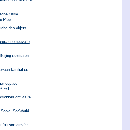
nstruction de l'hôtel
agne russe
e Plop...
erche des objets
..
rera une nouvelle
..
Beijing ouvrira en
oween familial du
ier espace
 et l...
rsonnes ont visité
e Sable, SeaWorld
..
 fait son arrivée