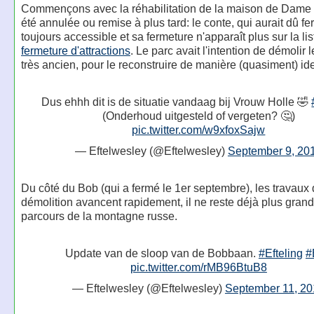
Commençons avec la réhabilitation de la maison de Dame 
été annulée ou remise à plus tard: le conte, qui aurait dû fe
toujours accessible et sa fermeture n'apparaît plus sur la li
fermeture d'attractions
. Le parc avait l'intention de démolir 
très ancien, pour le reconstruire de manière (quasiment) id
Dus ehhh dit is de situatie vandaag bij Vrouw Holle 🤣
(Onderhoud uitgesteld of vergeten? 🤔)
pic.twitter.com/w9xfoxSajw
— Eftelwesley (@Eftelwesley)
September 9, 20
Du côté du Bob (qui a fermé le 1er septembre), les travaux
démolition avancent rapidement, il ne reste déjà plus gran
parcours de la montagne russe.
Update van de sloop van de Bobbaan.
#Efteling
#
pic.twitter.com/rMB96BtuB8
— Eftelwesley (@Eftelwesley)
September 11, 2