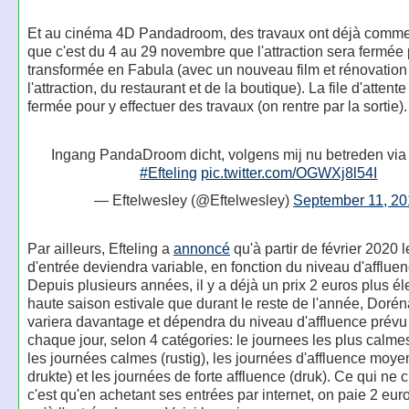
Et au cinéma 4D Pandadroom, des travaux ont déjà comme
que c'est du 4 au 29 novembre que l'attraction sera fermée 
transformée en Fabula (avec un nouveau film et rénovation
l'attraction, du restaurant et de la boutique). La file d'attente
fermée pour y effectuer des travaux (on rentre par la sortie).
Ingang PandaDroom dicht, volgens mij nu betreden via
#Efteling
pic.twitter.com/OGWXj8l54I
— Eftelwesley (@Eftelwesley)
September 11, 2
Par ailleurs, Efteling a
annoncé
qu'à partir de février 2020 l
d'entrée deviendra variable, en fonction du niveau d'afflue
Depuis plusieurs années, il y a déjà un prix 2 euros plus él
haute saison estivale que durant le reste de l'année, Doréna
variera davantage et dépendra du niveau d'affluence prévu
chaque jour, selon 4 catégories: le journees les plus calmes 
les journées calmes (rustig), les journées d'affluence moye
drukte) et les journées de forte affluence (druk). Ce qui ne
c'est qu'en achetant ses entrées par internet, on paie 2 eu