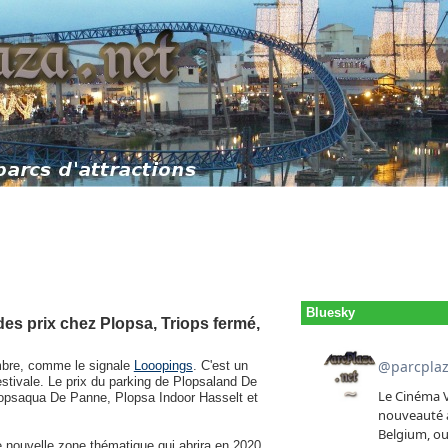
Bluesky
des prix chez Plopsa, Triops fermé,
embre, comme le signale
Looopings
. C'est un
stivale. Le prix du parking de Plopsaland De
Plopsaqua De Panne, Plopsa Indoor Hasselt et
e nouvelle zone thématique qui abrira en 2020