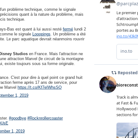
d'un problème technique, comme le signale
 précisions quant à la nature du problème, mais
ucis technique.
Pays-Bas est quant à lui aussi resté
fermé
lundi 2
, comme le signale
Looopings
. Un problème a été
aite. Le parc aquatique devrait néanmoins rouvrir
Disney Studios
en France. Mais l'attraction ne
une attraction Marvel (le circuit de la montagne
i, existe toujours sous sa forme originale.
nce. C'est pour dire à quel point ce grand huit
raction ferme après 17 ans de service, pour
one Marvel
https://t.co/Kf7eIWhsSO
ptember 1, 2019
ster.
#goodbye
#Rocknrollercoaster
SwUsE
ember 1, 2019