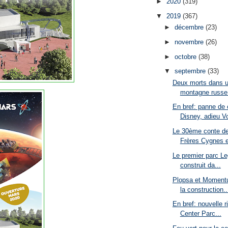
►
2020
(319)
▼
2019
(367)
►
décembre
(23)
►
novembre
(26)
►
octobre
(38)
▼
septembre
(33)
Deux morts dans u
montagne russe 
En bref: panne de 
Disney, adieu Vo
Le 30ème conte de
Frères Cygnes es
Le premier parc Le
construit da...
Plopsa et Moment
la construction..
En bref: nouvelle 
Center Parc...