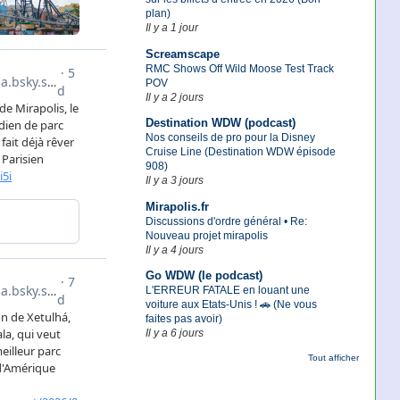
plan)
Il y a 1 jour
Screamscape
RMC Shows Off Wild Moose Test Track
POV
Il y a 2 jours
Destination WDW (podcast)
Nos conseils de pro pour la Disney
Cruise Line (Destination WDW épisode
908)
Il y a 3 jours
Mirapolis.fr
Discussions d'ordre général • Re:
Nouveau projet mirapolis
Il y a 4 jours
Go WDW (le podcast)
L'ERREUR FATALE en louant une
voiture aux Etats-Unis ! 🚗 (Ne vous
faites pas avoir)
Il y a 6 jours
Tout afficher