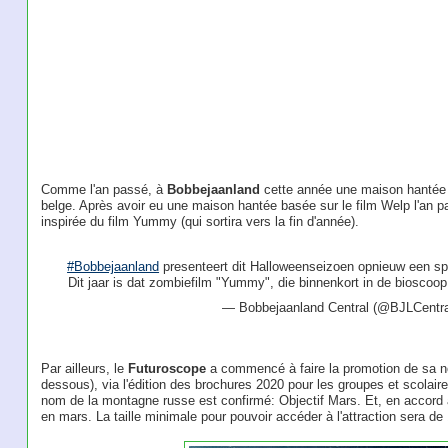
Comme l'an passé, à
Bobbejaanland
cette année une maison hantée d
belge. Après avoir eu une maison hantée basée sur le film Welp l'an 
inspirée du film Yummy (qui sortira vers la fin d'année).
#Bobbejaanland
presenteert dit Halloweenseizoen opnieuw een sp
Dit jaar is dat zombiefilm "Yummy", die binnenkort in de bioscoop t
— Bobbejaanland Central (@BJLCentra
Par ailleurs, le
Futuroscope
a commencé à faire la promotion de sa nou
dessous), via l'édition des brochures 2020 pour les groupes et scolai
nom de la montagne russe est confirmé: Objectif Mars. Et, en accord av
en mars. La taille minimale pour pouvoir accéder à l'attraction sera de