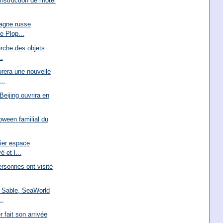
nstruction de l'hôtel
agne russe
e Plop...
erche des objets
..
rera une nouvelle
..
Beijing ouvrira en
oween familial du
ier espace
 et l...
rsonnes ont visité
e Sable, SeaWorld
..
 fait son arrivée