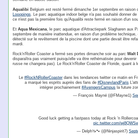
Aqualibi
Belgium est resté fermé dimanche 1er septembre en raison 
Looopings
. Le parc aquatique indoor belge n'a pas souhaité donner de
ce n'est pas la première fois qu'Aqualibi reste fermé en raison d'un so
Et
Aqua Mexicana
, le parc aquatique d'Attractiepark Slagharen aux 
septembre de manière inattendue, en raison d'un problème technique
détecté sur le revêtement de la piscine dont une partie devait être ref
mardi.
Rock'n'Roller Coaster a fermé ses portes dimanche soir au parc
Walt 
disparaîtra pas vraiment puisqu'elle va être rethématisée pour devenir 
russe ne changera pas). Le Rock'n'Roller Coaster de Floride, quant à lu
Le
#RockNRollerCoaster
dans les tendances twitter ce matin en Fra
a marqué les esprits auprès des fans de
#DisneylandParis
L'att
intégrer prochainement
#AvengersCampus
la future z
— François Mayné (@FMayne1)
Se
Good luck getting a fastpass today at Rock 'n Rollercoa
pic.twitter.com/wj8QW
— Delph🦄🐾 (@Ninjaspirit7)
Sept