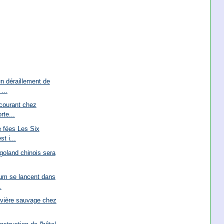
n déraillement de
...
courant chez
rte...
 fées Les Six
t i...
goland chinois sera
um se lancent dans
.
rivière sauvage chez