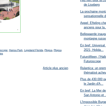
Feu vert pour la co
de Liseberg
La prochaine mont
sensationnelle d
Appel: Efteling ch
anciens pour la.
Bellewaerde inaugu
montagne russe.
En bref: Universal 
2021, Holida...
oscope
,
Hansa Park
,
Legoland Florida
,
Plopsa
,
Plopsa
ios
FuturoWeen, l’Hall
Futuroscope
Rulantica: un prem
Article plus ancien
thématisé achevé
Plus de 430.000 pe
le Jardin d'A...
En bref: La Mer d
San Antonio et .
L'Impossible Burger