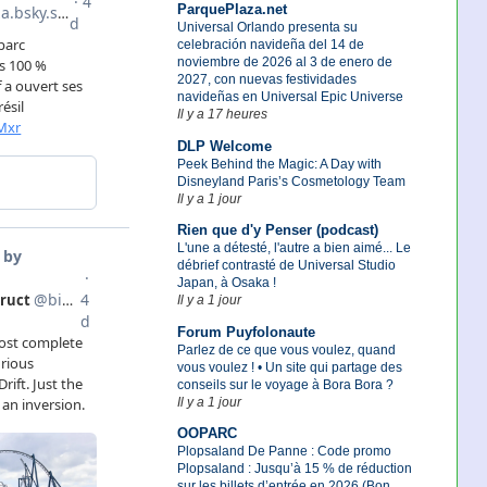
ParquePlaza.net
Universal Orlando presenta su
celebración navideña del 14 de
noviembre de 2026 al 3 de enero de
2027, con nuevas festividades
navideñas en Universal Epic Universe
Il y a 17 heures
DLP Welcome
Peek Behind the Magic: A Day with
Disneyland Paris’s Cosmetology Team
Il y a 1 jour
Rien que d'y Penser (podcast)
L'une a détesté, l'autre a bien aimé... Le
débrief contrasté de Universal Studio
Japan, à Osaka !
Il y a 1 jour
Forum Puyfolonaute
Parlez de ce que vous voulez, quand
vous voulez ! • Un site qui partage des
conseils sur le voyage à Bora Bora ?
Il y a 1 jour
OOPARC
Plopsaland De Panne : Code promo
Plopsaland : Jusqu’à 15 % de réduction
sur les billets d’entrée en 2026 (Bon