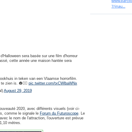
'Halloween sera basée sur une film d'horreur
passé, cette année une maison hantée sera
ookhuis in teken van een Vlaamse horrorfilm.
e zien is. 🎃🧟‍♂️
pic.twitter.com/txCWlbaWNx
l)
August 29, 2019
veauté 2020, avec différents visuels (voir ci-
res, comme le signale le
Forum du Futuroscope
. Le
ec le nom de l'attraction, l'ouverture est prévue
 1,10 mètres.