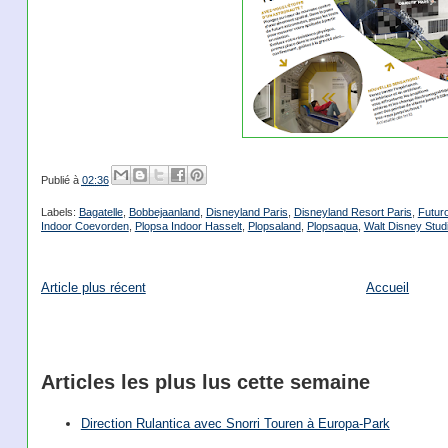
Publié à
02:36
Labels:
Bagatelle
,
Bobbejaanland
,
Disneyland Paris
,
Disneyland Resort Paris
,
Futur
Indoor Coevorden
,
Plopsa Indoor Hasselt
,
Plopsaland
,
Plopsaqua
,
Walt Disney Stud
Article plus récent
Accueil
Articles les plus lus cette semaine
Direction Rulantica avec Snorri Touren à Europa-Park