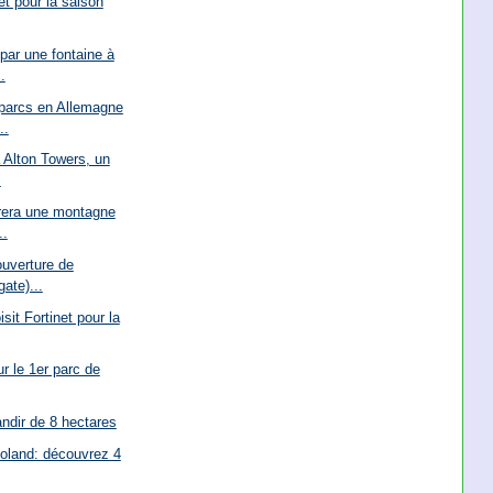
êt pour la saison
par une fontaine à
.
parcs en Allemagne
..
à Alton Towers, un
.
rera une montagne
..
ouverture de
ate)...
it Fortinet pour la
ur le 1er parc de
andir de 8 hectares
loland: découvrez 4