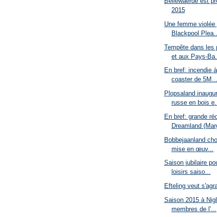
Bellewaerde est pr
2015
Une femme violée 
Blackpool Plea..
Tempête dans les 
et aux Pays-Ba.
En bref: incendie 
coaster de 5M..
Plopsaland inaugu
russe en bois e.
En bref: grande ré
Dreamland (Marg
Bobbejaanland chois
mise en œuv...
Saison jubilaire po
loisirs saiso...
Efteling veut s'agr
Saison 2015 à Nig
membres de l'...