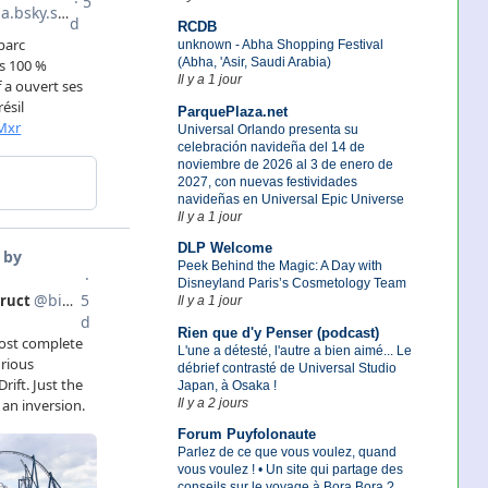
RCDB
unknown - Abha Shopping Festival
(Abha, 'Asir, Saudi Arabia)
Il y a 1 jour
ParquePlaza.net
Universal Orlando presenta su
celebración navideña del 14 de
noviembre de 2026 al 3 de enero de
2027, con nuevas festividades
navideñas en Universal Epic Universe
Il y a 1 jour
DLP Welcome
Peek Behind the Magic: A Day with
Disneyland Paris’s Cosmetology Team
Il y a 1 jour
Rien que d'y Penser (podcast)
L'une a détesté, l'autre a bien aimé... Le
débrief contrasté de Universal Studio
Japan, à Osaka !
Il y a 2 jours
Forum Puyfolonaute
Parlez de ce que vous voulez, quand
vous voulez ! • Un site qui partage des
conseils sur le voyage à Bora Bora ?