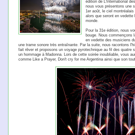
édition de L'International 
nous vous présentons une sai
1er août, le ciel montréalais
alors que seront en vedette 
monde.
Pour la 31e édition, nous 
bouge. Nous commençons la 
en vedette des musiciens d
une trame sonore très entraînante. Par la suite, nous racontons l'his
fait rêver et proposons un voyage pyrotechnique au fil des quatre s
un hommage à Madonna. Lors de cette soirée inoubliable, vous au
comme Like a Prayer, Don't cry for me Argentina ainsi que son tout 