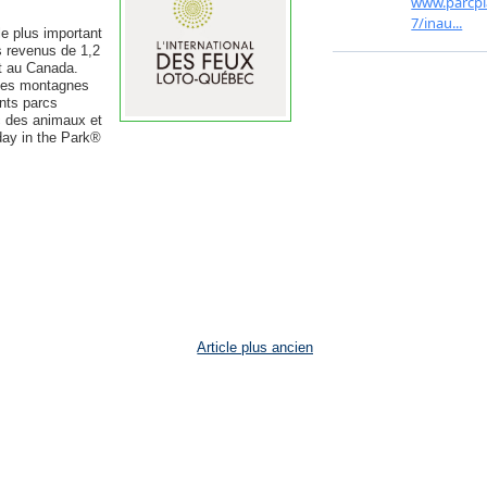
le plus important
s revenus de 1,2
et au Canada.
 des montagnes
nts parcs
c des animaux et
day in the Park®
Article plus ancien