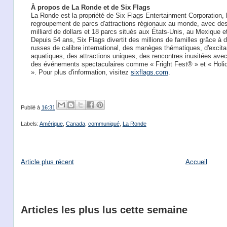
À propos de La Ronde et de Six Flags
La Ronde est la propriété de Six Flags Entertainment Corporation, 
regroupement de parcs d'attractions régionaux au monde, avec de
milliard de dollars et 18 parcs situés aux États-Unis, au Mexique 
Depuis 54 ans, Six Flags divertit des millions de familles grâce à
russes de calibre international, des manèges thématiques, d'excita
aquatiques, des attractions uniques, des rencontres inusitées ave
des événements spectaculaires comme « Fright Fest® » et « Holi
». Pour plus d'information, visitez
sixflags.com
.
Publié à
16:31
Labels:
Amérique
,
Canada
,
communiqué
,
La Ronde
Article plus récent
Accueil
Articles les plus lus cette semaine