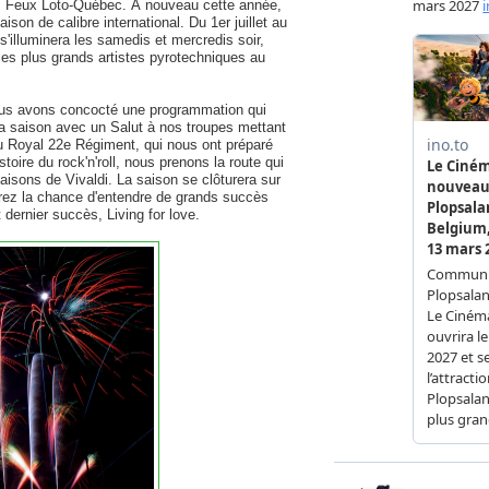
des Feux Loto-Québec. À nouveau cette année,
son de calibre international. Du 1er juillet au
 s'illuminera les samedis et mercredis soir,
les plus grands artistes pyrotechniques au
vous avons concocté une programmation qui
saison avec un Salut à nos troupes mettant
u Royal 22e Régiment, qui nous ont préparé
toire du rock'n'roll, nous prenons la route qui
aisons de Vivaldi. La saison se clôturera sur
rez la chance d'entendre de grands succès
dernier succès, Living for love.