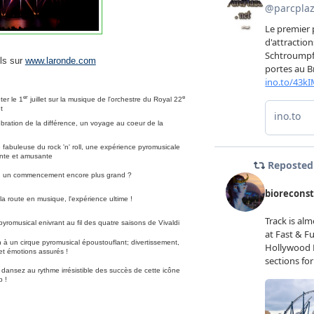
ils sur
www.laronde.com
er
e
ter le 1
juillet sur la musique de l'orchestre du Royal 22
t
bration de la différence, un voyage au coeur de la
re fabuleuse du rock 'n' roll, une expérience pyromusicale
nte et amusante
ou un commencement encore plus grand ?
la route en musique, l'expérience ultime !
yromusical enivrant au fil des quatre saisons de Vivaldi
on à un cirque pyromusical époustouflant; divertissement,
t émotions assurés !
dansez au rythme irrésistible des succès de cette icône
p !