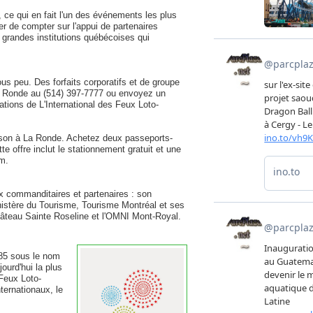
 ce qui en fait l'un des événements les plus
r de compter sur l'appui de partenaires
 grandes institutions québécoises qui
s peu. Des forfaits corporatifs et de groupe
a Ronde au (514) 397-7777 ou envoyez un
tions de L'International des Feux Loto-
aison à La Ronde. Achetez deux passeports-
te offre inclut le stationnement gratuit et une
om.
x commanditaires et partenaires : son
nistère du Tourisme, Tourisme Montréal et ses
Château Sainte Roseline et l'OMNI Mont-Royal.
985 sous le nom
ourd'hui la plus
 Feux Loto-
ernationaux, le