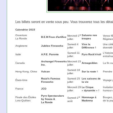
Les billets seront en vente sous peu. Vous trouverez tous les déta
Calendrier 2015
er
Ouverture
Saluons nos
Mercredi 1
Venez fê
B.E.M Feux d'artifice
La Ronde
troupes
juillet
Régimen
Samedi 4
Vive la
Une célé
Angleterre
Jubilee Fireworks
juillet
Différence !
diversité
Samedi 11
L'histoi
Italie
A.P.E. Parente
Pyro Rock'n'roll
juillet
entraîna
Archangel Fireworks
Mercredi 15
Canada
Armageddon
La fin 
Inc.
juillet
Samedi 18
Hong Kong, Chine
Vulcan
Sur la route !
Prendre 
juillet
Rozzi's Famous
Samedi 25
Les saisons de
États-Unis
Voyage p
Fireworks
juillet
la vie
Mercredi 29
Le Cirque
Invitati
France
JCO
juillet
« dynamite » !
humour e
Pyro Spectaculars
er
Finale des Étoiles
Hommage à
Bougez, 
Samedi 1
by Souza &
Loto-Québec
Madonna
de la po
août
La Ronde