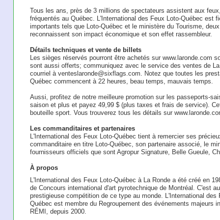
Tous les ans, près de 3 millions de spectateurs assistent aux feux,
fréquentés au Québec. L'International des Feux Loto-Québec est fie
importants tels que Loto-Québec et le ministère du Tourisme, deux
reconnaissent son impact économique et son effet rassembleur.
Détails techniques et vente de billets
Les sièges réservés pourront être achetés sur www.laronde.com sou
sont aussi offerts; communiquez avec le service des ventes de L
courriel à venteslaronde@sixflags.com. Notez que toutes les presta
Québec commencent à 22 heures, beau temps, mauvais temps.
Aussi, profitez de notre meilleure promotion sur les passeports-s
saison et plus et payez 49,99 $ (plus taxes et frais de service). Cet
bouteille sport. Vous trouverez tous les détails sur www.laronde.c
Les commanditaires et partenaires
L'International des Feux Loto-Québec tient à remercier ses précieu
commanditaire en titre Loto-Québec, son partenaire associé, le mi
fournisseurs officiels que sont Agropur Signature, Belle Gueule, 
À propos
L'International des Feux Loto-Québec à La Ronde a été créé en 1
de Concours international d'art pyrotechnique de Montréal. C'est auj
prestigieuse compétition de ce type au monde. L'International des
Québec est membre du Regroupement des événements majeurs int
RÉMI, depuis 2000.