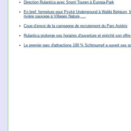
Direction Rulantica avec Snorri Touren à Europa-Park
En bref: fermeture pour Psyké Underground à Walibi Belgium, Mi
rivière sauvage à Villages Nature, …
Coup d’envoi de la campagne de recrutement du Parc Astérix
Rulantica prolonge ses horaires d'ouverture et enrichit son offre 
Le premier parc d'attractions 100 % Schtroumpf a ouvert ses po