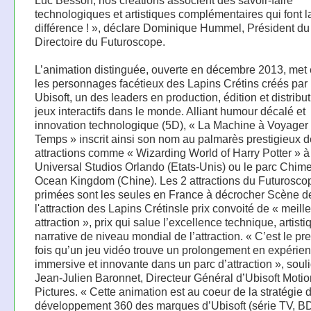
Luc Besson, nos créations associent des savoir-faire
technologiques et artistiques complémentaires qui font l
différence ! », déclare Dominique Hummel, Président du
Directoire du Futuroscope.
L’animation distinguée, ouverte en décembre 2013, met
les personnages facétieux des Lapins Crétins créés par 
Ubisoft, un des leaders en production, édition et distribu
jeux interactifs dans le monde. Alliant humour décalé et
innovation technologique (5D), « La Machine à Voyager
Temps » inscrit ainsi son nom au palmarès prestigieux 
attractions comme « Wizarding World of Harry Potter » à
Universal Studios Orlando (Etats-Unis) ou le parc Chim
Ocean Kingdom (Chine). Les 2 attractions du Futurosco
primées sont les seules en France à décrocher Scène d
l'attraction des Lapins Crétinsle prix convoité de « meill
attraction », prix qui salue l’excellence technique, artisti
narrative de niveau mondial de l’attraction. « C’est le pr
fois qu’un jeu vidéo trouve un prolongement en expérie
immersive et innovante dans un parc d’attraction », soul
Jean-Julien Baronnet, Directeur Général d’Ubisoft Motio
Pictures. « Cette animation est au coeur de la stratégie 
développement 360 des marques d’Ubisoft (série TV, B