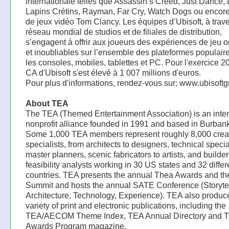
internationale telles que Assassin’s Creed, Just Dance,
Lapins Crétins, Rayman, Far Cry, Watch Dogs ou encore 
de jeux vidéo Tom Clancy. Les équipes d’Ubisoft, à trav
réseau mondial de studios et de filiales de distribution,
s’engagent à offrir aux joueurs des expériences de jeu o
et inoubliables sur l’ensemble des plateformes populaire
les consoles, mobiles, tablettes et PC. Pour l'exercice 2
CA d'Ubisoft s'est élevé à 1 007 millions d'euros.
Pour plus d'informations, rendez-vous sur: www.ubisoft
About TEA
The TEA (Themed Entertainment Association) is an inter
nonprofit alliance founded in 1991 and based in Burbank,
Some 1,000 TEA members represent roughly 8,000 crea
specialists, from architects to designers, technical specia
master planners, scenic fabricators to artists, and builder
feasibility analysts working in 30 US states and 32 differ
countries. TEA presents the annual Thea Awards and t
Summit and hosts the annual SATE Conference (Storytel
Architecture, Technology, Experience). TEA also produc
variety of print and electronic publications, including the
TEA/AECOM Theme Index, TEA Annual Directory and 
Awards Program magazine.