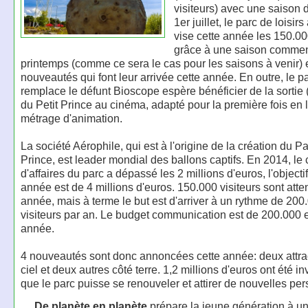
visiteurs) avec une saison 
1er juillet, le parc de loisir
vise cette année les 150.00
grâce à une saison comme
printemps (comme ce sera le cas pour les saisons à venir) e
nouveautés qui font leur arrivée cette année. En outre, le p
remplace le défunt Bioscope espère bénéficier de la sortie (l
du Petit Prince au cinéma, adapté pour la première fois en 
métrage d'animation.
La société Aérophile, qui est à l'origine de la création du Pa
Prince, est leader mondial des ballons captifs. En 2014, le c
d'affaires du parc a dépassé les 2 millions d'euros, l'objecti
année est de 4 millions d'euros. 150.000 visiteurs sont atte
année, mais à terme le but est d'arriver à un rythme de 200
visiteurs par an. Le budget communication est de 200.000 e
année.
4 nouveautés sont donc annoncées cette année: deux attra
ciel et deux autres côté terre. 1,2 millions d'euros ont été in
que le parc puisse se renouveler et attirer de nouvelles pe
De planète en planète
prépare la jeune génération à u