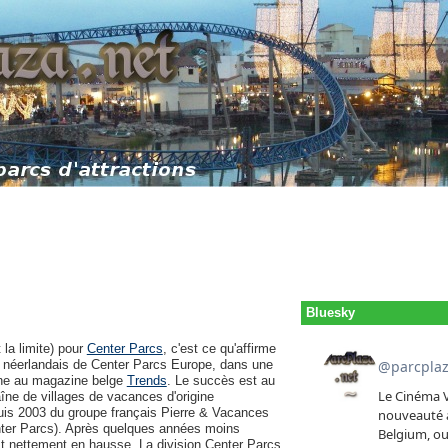
Bluesky
t la limite) pour
Center Parcs
, c'est ce qu'affirme
néerlandais de Center Parcs Europe, dans une
ine au magazine belge
Trends
. Le succès est au
îne de villages de vacances d'origine
epuis 2003 du groupe français Pierre & Vacances
ter Parcs). Après quelques années moins
st nettement en hausse. La division Center Parcs