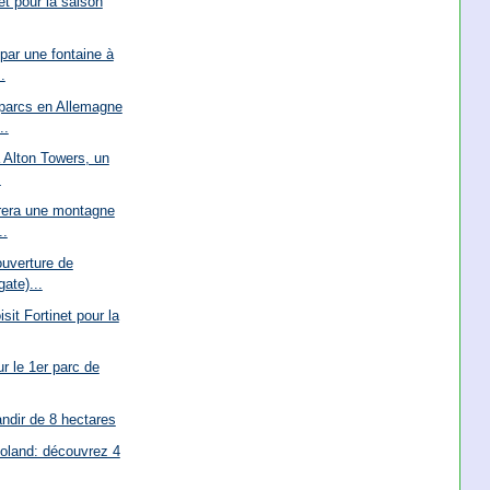
êt pour la saison
par une fontaine à
.
parcs en Allemagne
..
à Alton Towers, un
.
rera une montagne
..
ouverture de
ate)...
it Fortinet pour la
ur le 1er parc de
andir de 8 hectares
loland: découvrez 4