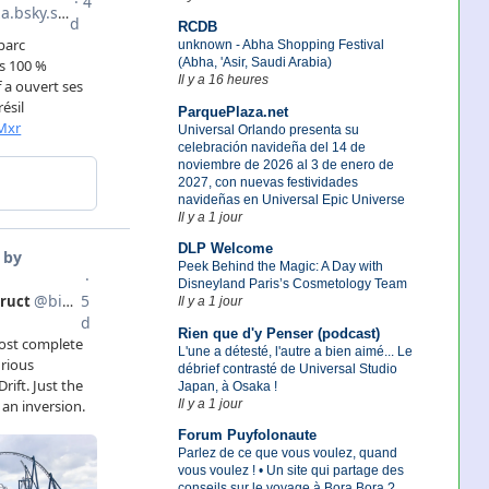
RCDB
unknown - Abha Shopping Festival
(Abha, 'Asir, Saudi Arabia)
Il y a 16 heures
ParquePlaza.net
Universal Orlando presenta su
celebración navideña del 14 de
noviembre de 2026 al 3 de enero de
2027, con nuevas festividades
navideñas en Universal Epic Universe
Il y a 1 jour
DLP Welcome
Peek Behind the Magic: A Day with
Disneyland Paris’s Cosmetology Team
Il y a 1 jour
Rien que d'y Penser (podcast)
L'une a détesté, l'autre a bien aimé... Le
débrief contrasté de Universal Studio
Japan, à Osaka !
Il y a 1 jour
Forum Puyfolonaute
Parlez de ce que vous voulez, quand
vous voulez ! • Un site qui partage des
conseils sur le voyage à Bora Bora ?