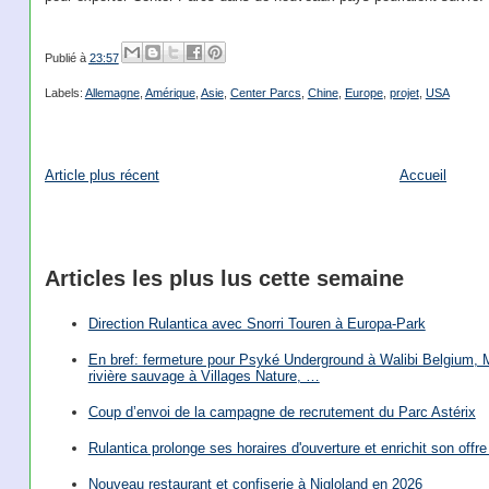
Publié à
23:57
Labels:
Allemagne
,
Amérique
,
Asie
,
Center Parcs
,
Chine
,
Europe
,
projet
,
USA
Article plus récent
Accueil
Articles les plus lus cette semaine
Direction Rulantica avec Snorri Touren à Europa-Park
En bref: fermeture pour Psyké Underground à Walibi Belgium, Mi
rivière sauvage à Villages Nature, …
Coup d’envoi de la campagne de recrutement du Parc Astérix
Rulantica prolonge ses horaires d'ouverture et enrichit son offre 
Nouveau restaurant et confiserie à Nigloland en 2026