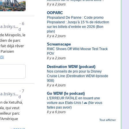
Il y a 2 jours
OOPARC
Plopsaland De Panne : Code promo
Plopsaland : Jusqu’à 15 % de réduction
sur les billets d’entrée en 2026 (Bon
plan)
Il y a 2 jours
Screamscape
RMC Shows Off Wild Moose Test Track
POV
Il y a 2 jours
Destination WDW (podcast)
Nos conseils de pro pour la Disney
Cruise Line (Destination WDW épisode
908)
Il y a 4 jours
Go WDW (le podcast)
L'ERREUR FATALE en louant une
voiture aux Etats-Unis ! 🚗 (Ne vous
faites pas avoir)
Il y a 6 jours
Tout afficher