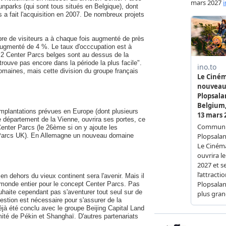
nparks (qui sont tous situés en Belgique), dont
a fait l'acquisition en 2007. De nombreux projets
re de visiteurs a à chaque fois augmenté de près
 augmenté de 4 %. Le taux d'occcupation est à
s 2 Center Parcs belges sont au dessus de la
rouve pas encore dans la période la plus facile".
omaines, mais cette division du groupe français
mplantations prévues en Europe (dont plusieurs
e département de la Vienne, ouvrira ses portes, ce
nter Parcs (le 26ème si on y ajoute les
 Parcs UK). En Allemagne un nouveau domaine
 dehors du vieux continent sera l'avenir. Mais il
monde entier pour le concept Center Parcs. Pas
haite cependant pas s'aventurer tout seul sur de
stion est nécessaire pour s'assurer de la
éjà été conclu avec le groupe Beijing Capital Land
ité de Pékin et Shanghaï. D'autres partenariats