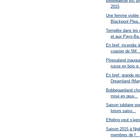
Bellewaerde est pr
2015
Une femme violée 
Blackpool Plea..
Tempête dans les 
et aux Pays-Ba.
En bref: incendie 
coaster de 5M..
Plopsaland inaugu
russe en bois e.
En bref: grande ré
Dreamland (Marg
Bobbejaanland chois
mise en œuv...
Saison jubilaire po
loisirs saiso...
Efteling veut s'agr
Saison 2015 à Nig
membres de l'...