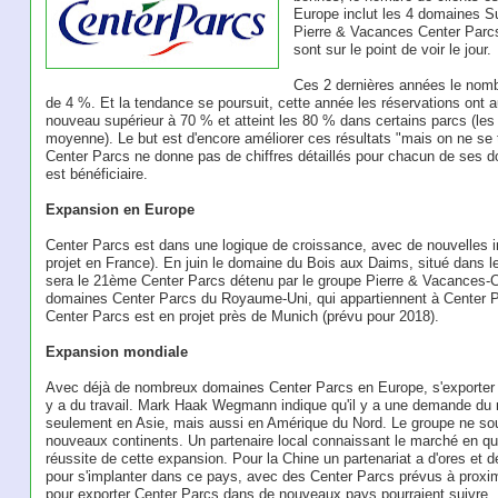
Europe inclut les 4 domaines Su
Pierre & Vacances Center Parcs 
sont sur le point de voir le jour.
Ces 2 dernières années le nomb
de 4 %. Et la tendance se poursuit, cette année les réservations ont
nouveau supérieur à 70 % et atteint les 80 % dans certains parcs (le
moyenne). Le but est d'encore améliorer ces résultats "mais on ne se t
Center Parcs ne donne pas de chiffres détaillés pour chacun de ses d
est bénéficiaire.
Expansion en Europe
Center Parcs est dans une logique de croissance, avec de nouvelles i
projet en France). En juin le domaine du Bois aux Daims, situé dans l
sera le 21ème Center Parcs détenu par le groupe Pierre & Vacances-Ce
domaines Center Parcs du Royaume-Uni, qui appartiennent à Center
Center Parcs est en projet près de Munich (prévu pour 2018).
Expansion mondiale
Avec déjà de nombreux domaines Center Parcs en Europe, s'exporter en
y a du travail. Mark Haak Wegmann indique qu'il y a une demande du 
seulement en Asie, mais aussi en Amérique du Nord. Le groupe ne sou
nouveaux continents. Un partenaire local connaissant le marché en que
réussite de cette expansion. Pour la Chine un partenariat a d'ores et d
pour s'implanter dans ce pays, avec des Center Parcs prévus à proxim
pour exporter Center Parcs dans de nouveaux pays pourraient suivre.