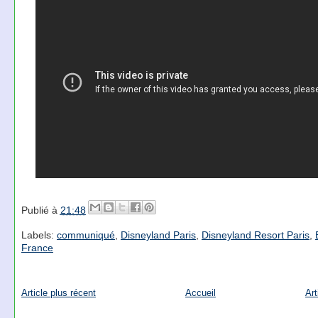
Publié à
21:48
Labels:
communiqué
,
Disneyland Paris
,
Disneyland Resort Paris
,
France
Article plus récent
Accueil
Art