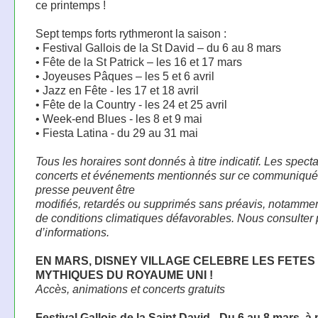
ce printemps !
Sept temps forts rythmeront la saison :
• Festival Gallois de la St David – du 6 au 8 mars
• Fête de la St Patrick – les 16 et 17 mars
• Joyeuses Pâques – les 5 et 6 avril
• Jazz en Fête - les 17 et 18 avril
• Fête de la Country - les 24 et 25 avril
• Week-end Blues - les 8 et 9 mai
• Fiesta Latina - du 29 au 31 mai
Tous les horaires sont donnés à titre indicatif. Les spect
concerts et événements mentionnés sur ce communiqué
presse peuvent être
modifiés, retardés ou supprimés sans préavis, notamme
de conditions climatiques défavorables. Nous consulter 
d’informations.
EN MARS, DISNEY VILLAGE CELEBRE LES FETES
MYTHIQUES DU ROYAUME UNI !
Accès, animations et concerts gratuits
Festival Gallois de la Saint David - Du 6 au 8 mars, à 