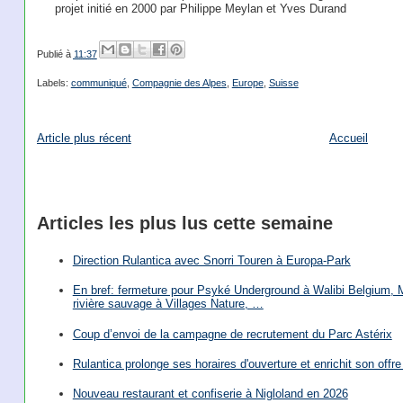
projet initié en 2000 par Philippe Meylan et Yves Durand
Publié à
11:37
Labels:
communiqué
,
Compagnie des Alpes
,
Europe
,
Suisse
Article plus récent
Accueil
Articles les plus lus cette semaine
Direction Rulantica avec Snorri Touren à Europa-Park
En bref: fermeture pour Psyké Underground à Walibi Belgium, Mi
rivière sauvage à Villages Nature, …
Coup d’envoi de la campagne de recrutement du Parc Astérix
Rulantica prolonge ses horaires d'ouverture et enrichit son offre 
Nouveau restaurant et confiserie à Nigloland en 2026