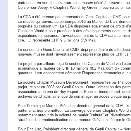
partenariat en vue de l’ouverture d’un musée dédié à l’œuvre et au
Corsier-sur-Vevey. « Chaplin’s World, by Grévin » ouvrira au print
La CDA a été retenue par le consortium Genii Capital et CMD pour 
ce musée qui ouvrira au printemps 2016 au Manoir de Ban, demeure
propriété du consortium. La CDA disposera également de droits d’ut
Chaplin’s World » pour procéder à des développements dans les d
expositions temporaires. L’investissement de la CDA dans la mise 
cire, …) représente CHF 9,5 millions (7,9 M€).
Le consortium Genii Capital et CMD, déjà propriétaire du site depu
nouveau musée dont l’investissement représente plus de CHF 31 mi
Le projet a par ailleurs reçu le soutien du Canton de Vaud via l’oct
économique à hauteur de CHF 10 millions (8,2 M€), dont dix com
garantes. Leur engagement démontre l’importance économique, cultur
La société Chaplin Museum Development, représentée par Philippe M
projet, rejoint en 2008 par Genii Capital. Outre l’obtention des perm
association a obtenu de Roy Export et Bubbles Incorporated, sociét
archives de Chaplin ainsi que de son image, un accès unique au patr
Pour Dominique Marcel, Président directeur général de la CDA : « 
partenariat très prometteur. La convergence entre Chaplin’s World 
notamment autour de la volonté de marier "culture" et "divertisseme
stratégie d’internationalisation de la marque Grévin initiée par le G
Pour Eric Lux, Président directeur général de Genii Capital : « N