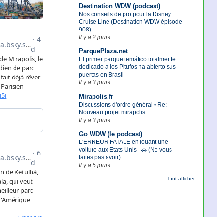
Destination WDW (podcast)
Nos conseils de pro pour la Disney
Cruise Line (Destination WDW épisode
908)
Il y a 2 jours
ParquePlaza.net
El primer parque temático totalmente
dedicado a los Pitufos ha abierto sus
puertas en Brasil
Il y a 3 jours
Mirapolis.fr
Discussions d'ordre général • Re:
Nouveau projet mirapolis
Il y a 3 jours
Go WDW (le podcast)
L'ERREUR FATALE en louant une
voiture aux Etats-Unis ! 🚗 (Ne vous
faites pas avoir)
Il y a 5 jours
Tout afficher