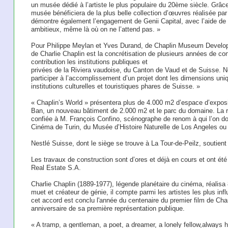
un musée dédié à l’artiste le plus populaire du 20ème siècle. Grâc
musée bénéficiera de la plus belle collection d’œuvres réalisée par
démontre également l’engagement de Genii Capital, avec l’aide de s
ambitieux, même là où on ne l’attend pas. »
Pour Philippe Meylan et Yves Durand, de Chaplin Museum Developm
de Charlie Chaplin est la concrétisation de plusieurs années de con
contribution les institutions publiques et
privées de la Riviera vaudoise, du Canton de Vaud et de Suisse. 
participer à l’accomplissement d’un projet dont les dimensions uniq
institutions culturelles et touristiques phares de Suisse. »
« Chaplin’s World » présentera plus de 4.000 m2 d’espace d’exposi
Ban, un nouveau bâtiment de 2.000 m2 et le parc du domaine. La r
confiée à M. François Confino, scénographe de renom à qui l’on 
Cinéma de Turin, du Musée d’Histoire Naturelle de Los Angeles o
Nestlé Suisse, dont le siège se trouve à La Tour-de-Peilz, soutient 
Les travaux de construction sont d’ores et déjà en cours et ont été
Real Estate S.A.
Charlie Chaplin (1889-1977), légende planétaire du cinéma, réalisa
muet et créateur de génie, il compte parmi les artistes les plus in
cet accord est conclu l'année du centenaire du premier film de Cha
anniversaire de sa première représentation publique.
« A tramp, a gentleman, a poet, a dreamer, a lonely fellow,always 