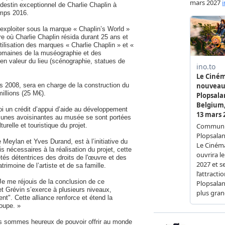
 destin exceptionnel de Charlie Chaplin à
emps 2016.
exploiter sous la marque « Chaplin’s World »
 où Charlie Chaplin résida durant 25 ans et
ilisation des marques « Charlie Chaplin » et «
omaines de la muséographie et des
en valeur du lieu (scénographie, statues de
is 2008, sera en charge de la construction du
llions (25 M€).
roi un crédit d’appui d’aide au développement
munes avoisinantes au musée se sont portées
elle et touristique du projet.
eylan et Yves Durand, est à l’initiative du
is nécessaires à la réalisation du projet, cette
és détentrices des droits de l'œuvre et des
imoine de l’artiste et de sa famille.
Je me réjouis de la conclusion de ce
et Grévin s’exerce à plusieurs niveaux,
nt". Cette alliance renforce et étend la
roupe. »
ous sommes heureux de pouvoir offrir au monde