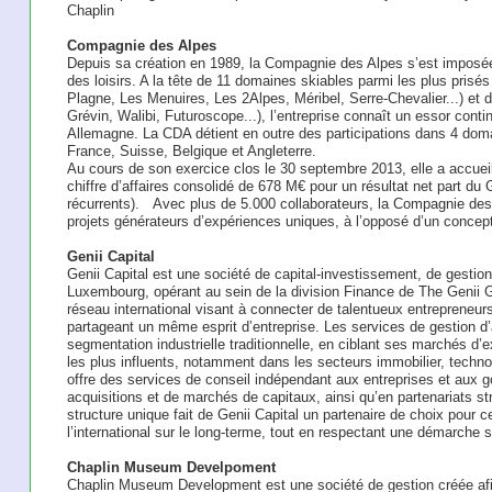
Chaplin
Compagnie des Alpes
Depuis sa création en 1989, la Compagnie des Alpes s’est imposée
des loisirs. A la tête de 11 domaines skiables parmi les plus prisé
Plagne, Les Menuires, Les 2Alpes, Méribel, Serre-Chevalier...) et 
Grévin, Walibi, Futuroscope...), l’entreprise connaît un essor con
Allemagne. La CDA détient en outre des participations dans 4 domai
France, Suisse, Belgique et Angleterre.
Au cours de son exercice clos le 30 septembre 2013, elle a accueilli
chiffre d’affaires consolidé de 678 M€ pour un résultat net part d
récurrents). Avec plus de 5.000 collaborateurs, la Compagnie des
projets générateurs d’expériences uniques, à l’opposé d’un concept 
Genii Capital
Genii Capital est une société de capital-investissement, de gestion
Luxembourg, opérant au sein de la division Finance de The Genii G
réseau international visant à connecter de talentueux entrepreneur
partageant un même esprit d’entreprise. Les services de gestion d’
segmentation industrielle traditionnelle, en ciblant ses marchés d’
les plus influents, notamment dans les secteurs immobilier, techno
offre des services de conseil indépendant aux entreprises et aux 
acquisitions et de marchés de capitaux, ainsi qu’en partenariats s
structure unique fait de Genii Capital un partenaire de choix pour 
l’international sur le long-terme, tout en respectant une démarche
Chaplin Museum Develpoment
Chaplin Museum Development est une société de gestion créée afi