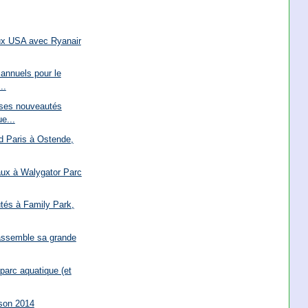
ux USA avec Ryanair
 annuels pour le
..
 ses nouveautés
e...
d Paris à Ostende,
ux à Walygator Parc
tés à Family Park,
 assemble sa grande
 parc aquatique (et
ison 2014