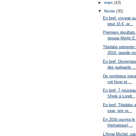
►
mars
(43)
▼
février
(30)
En bref: voyage a
pour 15 €, ar...
Premiers résultats
groupe Merlin E.
Tibidabo présente
2014: grande rou
En bref: Disneylan
des guépards ...
De nombreux trava
cet hiver et ...
En bref: 7 nouveau
Shrek à Londr...
En bref: Tibidabo
roue, prix re...
En 2016 ouvrira le
thématique) ...
L'Ange Michel: sa