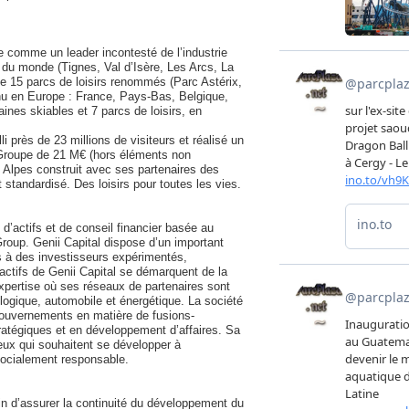
 comme un leader incontesté de l’industrie
s du monde (Tignes, Val d’Isère, Les Arcs, La
de 15 parcs de loisirs renommés (Parc Astérix,
tinu en Europe : France, Pays-Bas, Belgique,
nes skiables et 7 parcs de loisirs, en
 près de 23 millions de visiteurs et réalisé un
u Groupe de 21 M€ (hors éléments non
 Alpes construit avec ses partenaires des
standardisé. Des loisirs pour toutes les vies.
 d’actifs et de conseil financier basée au
roup. Genii Capital dispose d’un important
s à des investisseurs expérimentés,
actifs de Genii Capital se démarquent de la
expertise où ses réseaux de partenaires sont
logique, automobile et énergétique. La société
gouvernements en matière de fusions-
tratégiques et en développement d’affaires. Sa
ceux qui souhaitent se développer à
 socialement responsable.
n d’assurer la continuité du développement du