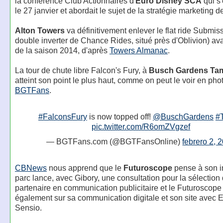
la conférence Club Actionnaires d'
Euro Disney SCA
qui s'
le 27 janvier et abordait le sujet de la stratégie marketing de
Alton Towers
va définitivement enlever le flat ride Submis
double inverter de Chance Rides, situé près d'Oblivion) ava
de la saison 2014, d'après
Towers Almanac
.
La tour de chute libre Falcon's Fury, à
Busch Gardens Ta
atteint son point le plus haut, comme on peut le voir en pho
BGTFans
.
#FalconsFury
is now topped off!
@BuschGardens
#
pic.twitter.com/R6omZVgzef
— BGTFans.com (@BGTFansOnline)
febrero 2, 
CBNews
nous apprend que le
Futuroscope
pense à son i
parc lance, avec Gibory, une consultation pour la sélection 
partenaire en communication publicitaire et le Futuroscop
également sur sa communication digitale et son site avec 
Sensio.