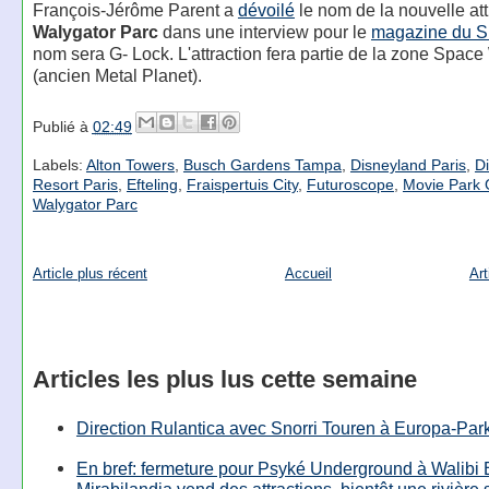
François-Jérôme Parent a
dévoilé
le nom de la nouvelle att
Walygator Parc
dans une interview pour le
magazine du 
nom sera G- Lock. L'attraction fera partie de la zone Space
(ancien Metal Planet).
Publié à
02:49
Labels:
Alton Towers
,
Busch Gardens Tampa
,
Disneyland Paris
,
D
Resort Paris
,
Efteling
,
Fraispertuis City
,
Futuroscope
,
Movie Park
Walygator Parc
Article plus récent
Accueil
Art
Articles les plus lus cette semaine
Direction Rulantica avec Snorri Touren à Europa-Par
En bref: fermeture pour Psyké Underground à Walibi 