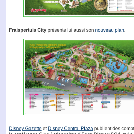
Fraispertuis City
présente lui aussi son
nouveau plan
.
Disney Gazette
et
Disney Central Plaza
publient des comp