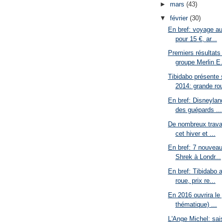
►
mars
(43)
▼
février
(30)
En bref: voyage a
pour 15 €, ar...
Premiers résultats
groupe Merlin E.
Tibidabo présente
2014: grande rou
En bref: Disneylan
des guépards ...
De nombreux trava
cet hiver et ...
En bref: 7 nouveau
Shrek à Londr...
En bref: Tibidabo
roue, prix re...
En 2016 ouvrira le
thématique) ...
L'Ange Michel: sa