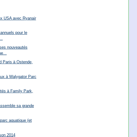
ux USA avec Ryanair
 annuels pour le
..
 ses nouveautés
e...
d Paris à Ostende,
ux à Walygator Parc
tés à Family Park,
 assemble sa grande
 parc aquatique (et
ison 2014