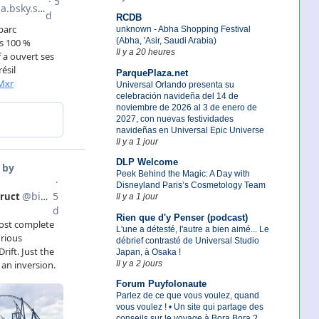
RCDB
unknown - Abha Shopping Festival
(Abha, 'Asir, Saudi Arabia)
Il y a 20 heures
ParquePlaza.net
Universal Orlando presenta su
celebración navideña del 14 de
noviembre de 2026 al 3 de enero de
2027, con nuevas festividades
navideñas en Universal Epic Universe
Il y a 1 jour
DLP Welcome
Peek Behind the Magic: A Day with
Disneyland Paris’s Cosmetology Team
Il y a 1 jour
Rien que d'y Penser (podcast)
L'une a détesté, l'autre a bien aimé... Le
débrief contrasté de Universal Studio
Japan, à Osaka !
Il y a 2 jours
Forum Puyfolonaute
Parlez de ce que vous voulez, quand
vous voulez ! • Un site qui partage des
conseils sur le voyage à Bora Bora ?