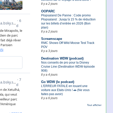
Il y a 2 jours
OOPARC
Plopsaland De Panne : Code promo
Plopsaland : Jusqu’à 15 % de réduction
sur les billets d’entrée en 2026 (Bon
plan)
Il y a 2 jours
Screamscape
RMC Shows Off Wild Moose Test Track
POV
Il y a 3 jours
Destination WDW (podcast)
Nos conseils de pro pour la Disney
Cruise Line (Destination WDW épisode
908)
Il y a 4 jours
Go WDW (le podcast)
L'ERREUR FATALE en louant une
voiture aux Etats-Unis ! 🚗 (Ne vous
faites pas avoir)
Il y a 6 jours
Tout afficher