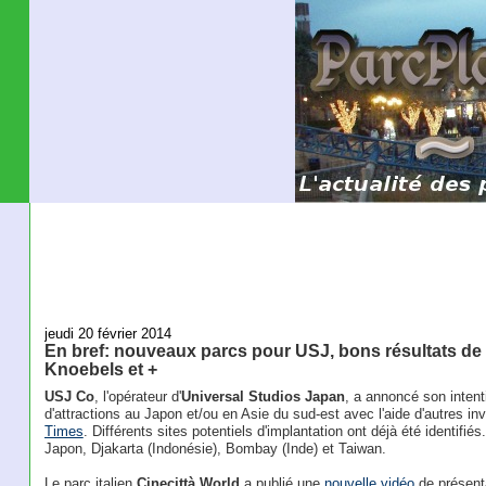
jeudi 20 février 2014
En bref: nouveaux parcs pour USJ, bons résultats de
Knoebels et +
USJ Co
, l'opérateur d'
Universal Studios Japan
, a annoncé son intent
d'attractions au Japon et/ou en Asie du sud-est avec l'aide d'autres i
Times
. Différents sites potentiels d'implantation ont déjà été identifi
Japon, Djakarta (Indonésie), Bombay (Inde) et Taiwan.
Le parc italien
Cinecittà World
a publié une
nouvelle vidéo
de présenta