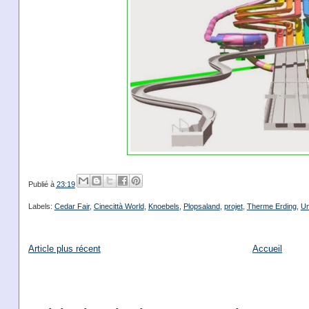
Publié à
23:19
Labels:
Cedar Fair
,
Cinecittà World
,
Knoebels
,
Plopsaland
,
projet
,
Therme Erding
,
Un
Article plus récent
Accueil