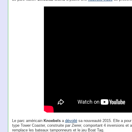
Le parc américain
Knoebels
a
dévoilé
sa nouveauté 2015. Elle a pou
type Tower Coaster, construite par Zierer, comportant 4 inversions et 
remplace les bateaux tamponneurs et le jeu Boat Tag.