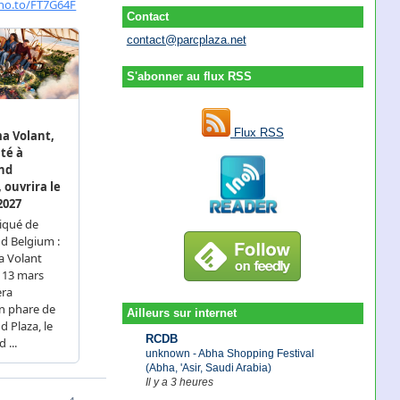
Contact
contact@parcplaza.net
S'abonner au flux RSS
Flux RSS
Ailleurs sur internet
RCDB
unknown - Abha Shopping Festival
(Abha, 'Asir, Saudi Arabia)
Il y a 3 heures