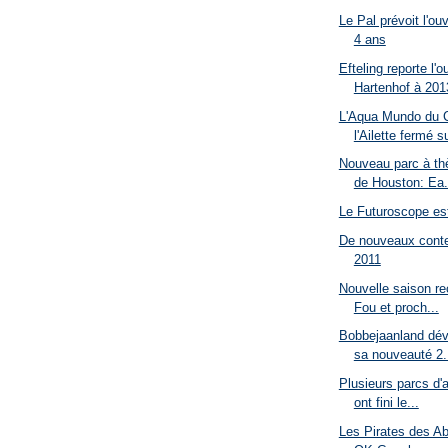
Le Pal prévoit l'ouv
4 ans
Efteling reporte l'o
Hartenhof à 201
L'Aqua Mundo du C
l'Ailette fermé su
Nouveau parc à th
de Houston: Ea.
Le Futuroscope est
De nouveaux conte
2011
Nouvelle saison re
Fou et proch...
Bobbejaanland dév
sa nouveauté 2.
Plusieurs parcs d'a
ont fini le...
Les Pirates des Ab