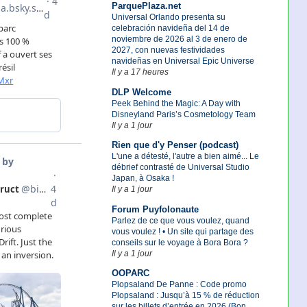
ParquePlaza.net
Universal Orlando presenta su
celebración navideña del 14 de
noviembre de 2026 al 3 de enero de
2027, con nuevas festividades
navideñas en Universal Epic Universe
Il y a 17 heures
DLP Welcome
Peek Behind the Magic: A Day with
Disneyland Paris’s Cosmetology Team
Il y a 1 jour
Rien que d'y Penser (podcast)
L'une a détesté, l'autre a bien aimé... Le
débrief contrasté de Universal Studio
Japan, à Osaka !
Il y a 1 jour
Forum Puyfolonaute
Parlez de ce que vous voulez, quand
vous voulez ! • Un site qui partage des
conseils sur le voyage à Bora Bora ?
Il y a 1 jour
OOPARC
Plopsaland De Panne : Code promo
Plopsaland : Jusqu’à 15 % de réduction
sur les billets d’entrée en 2026 (Bon