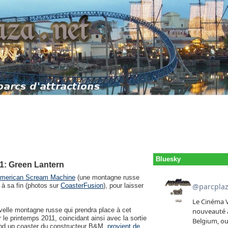
Bluesky
1: Green Lantern
American Scream Machine
(une montagne russe
 à sa fin (photos sur
CoasterFusion
), pour laisser
uvelle montagne russe qui prendra place à cet
 le printemps 2011, coincidant ainsi avec la sortie
and up coaster du constructeur B&M,
provient de