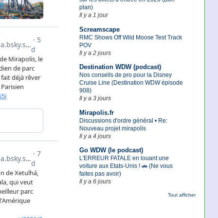
plan)
Il y a 1 jour
Screamscape
RMC Shows Off Wild Moose Test Track
POV
Il y a 2 jours
Destination WDW (podcast)
Nos conseils de pro pour la Disney
Cruise Line (Destination WDW épisode
908)
Il y a 3 jours
Mirapolis.fr
Discussions d'ordre général • Re:
Nouveau projet mirapolis
Il y a 4 jours
Go WDW (le podcast)
L'ERREUR FATALE en louant une
voiture aux Etats-Unis ! 🚗 (Ne vous
faites pas avoir)
Il y a 6 jours
Tout afficher