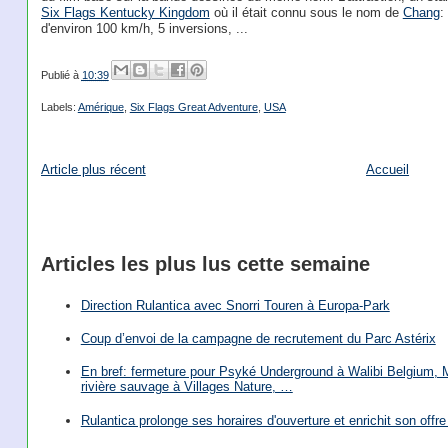
Six Flags Kentucky Kingdom
où il était connu sous le nom de
Chang
:
d'environ 100 km/h, 5 inversions, ...
Publié à
10:39
Labels:
Amérique
,
Six Flags Great Adventure
,
USA
Article plus récent
Accueil
Articles les plus lus cette semaine
Direction Rulantica avec Snorri Touren à Europa-Park
Coup d’envoi de la campagne de recrutement du Parc Astérix
En bref: fermeture pour Psyké Underground à Walibi Belgium, Mi
rivière sauvage à Villages Nature, …
Rulantica prolonge ses horaires d'ouverture et enrichit son offre 