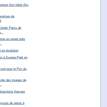
erture d'un hôtel d'ici
uverture de
3
enter Parcs de
...
ème en projet près
..
 en évolution
s à Europa Park en
cord pour le Puy du
oile des images de
..
ttractions français
ysses de retour à