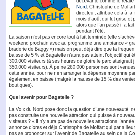
décevante comme le relate
Nord
. Christophe de Moffart
directeur, attribue cela à l
mois d'août qui fut grise et
alors que l'an passé il a fait
pendant l'été.
La saison n'est pas encore tout à fait terminée (elle s'achèv
weekend prochain avec au programme une ambiance « gr
braderie de Baggy ») mais on peut déjà dire que la fréquent
baisse de 5 % et Bagatelle n'aura pas atteint l'objectif qui é
300.000 visiteurs (à ses heures de gloire le parc atteignait 
350.000 visiteurs). À peine 280.000 personnes sont venues
cette année, pour ne rien arranger la dépense moyenne par 
également en baisse (malgré la hausse de 15 % des vente
boutiques).
Quel avenir pour Bagatelle ?
La Voix du Nord pose donc la question d'une nouveauté: ne 
pas construite une nouvelle attraction qui puisse à nouveau 
visiteurs ? « Il n'y aura pas de nouvelles attractions l'anné
annonce d'ores et déjà Christophe de Moffart qui par ailleu
pas se prononcer sur l'avenir de Bagatelle au sein de la 