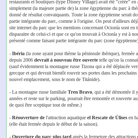
restaurants et boutiques (type Disney Village) avait été "créée" en
simplement (la majeure partie de) la zone égyptienne du parc à thè
donné de résultat convaiquants. Toute la zone égyptienne serait d
partie intégrante du parc, comme à l'origine.
On peut d'ailleurs déjà
site internet du parc que les mentions concernant Ocionía sont en t
disparaitre de celui-ci et que ce qu'on trouvait à Ocionía y est à n
présenté comme faisant partie intégrante du parc (zone égyptienne)
-
Ibéria
(la zone ayant pour thème la péninsule ibérique), fermée 
depuis 2006
devrait à nouveau être ouverte
telle qu'on la connai
(sauf évidemment la montagne russe Tizona qui a été déplacée ver
grecque et qui devrait bientôt rouvrir ses portes dans les prochains
nouvel emplacement, sous le nom de Titánide).
- La montagne russe familiale
Tren Bravo
, qui a été démontée il 
années et reste sur le parking, pourrait être remontée et rouverte au
de quoi être sceptique tout de même.)
-
Réouverture
de
l'attraction aquatique
el Rescate de Úlises
en ha
(elle était fermée depuis le début de la saison).
-
Ouverture du parc plus tard
après la fermeture des attractions 