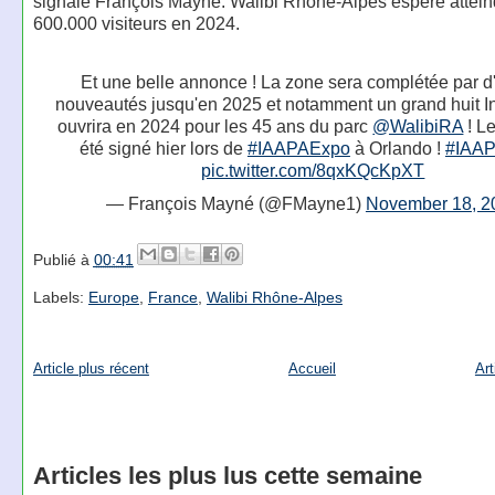
signale François Mayné. Walibi Rhône-Alpes espère attein
600.000 visiteurs en 2024.
Et une belle annonce ! La zone sera complétée par d
nouveautés jusqu'en 2025 et notamment un grand huit I
ouvrira en 2024 pour les 45 ans du parc
@WalibiRA
! Le
été signé hier lors de
#IAAPAExpo
à Orlando !
#IAA
pic.twitter.com/8qxKQcKpXT
— François Mayné (@FMayne1)
November 18, 2
Publié à
00:41
Labels:
Europe
,
France
,
Walibi Rhône-Alpes
Article plus récent
Accueil
Art
Articles les plus lus cette semaine