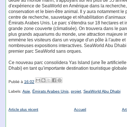
dédié au monde marin, s'appuyant sur les plus de 55 anné
d'expérience de SeaWorld en Amérique dans la recherche,
conservation et le bien-être animal. Il y aura notamment le 
centre de recherche, sauvetage et réhabilitation d'animaux
Émirats Arabes Unis. Le parc s'étendra sur 18 hectares et i
grande zone couverte (climatisée). On trouvera dans le parc
plus grands aquariums du monde, une attraction majeure i
emmène les visiteurs dans un voyage d'un pôle à l'autre et
nombreuses expositions interactives. SeaWorld Abu Dhabi 
premier parc SeaWorld sans orques.
Ce nouveau parc consolidera Yas Island (une île artificiell
Dhabi) en tant qu'importante destination touristique globale
Publié à
16:02
Labels:
Asie
,
Émirats Arabes Unis
,
projet
,
SeaWorld Abu Dhabi
Article plus récent
Accueil
Art