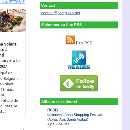
Contact
contact@parcplaza.net
S'abonner au flux RSS
Flux RSS
Ailleurs sur internet
RCDB
unknown - Abha Shopping Festival
(Abha, 'Asir, Saudi Arabia)
Il y a 7 heures