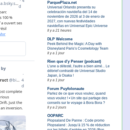
ParquePlaza.net
Universal Orlando presenta su
celebración navideña del 14 de
noviembre de 2026 al 3 de enero de
2027, con nuevas festividades
navideñas en Universal Epic Universe
Il y a 21 heures
DLP Welcome
Peek Behind the Magic: A Day with
Disneyland Paris’s Cosmetology Team
Il y a 1 jour
Rien que d'y Penser (podcast)
L'une a détesté, l'autre a bien aimé... Le
débrief contrasté de Universal Studio
Japan, à Osaka !
Il y a 1 jour
Forum Puyfolonaute
Parlez de ce que vous voulez, quand
vous voulez ! • Un site qui partage des
conseils sur le voyage à Bora Bora ?
Il y a 2 jours
OOPARC
Plopsaland De Panne : Code promo
Plopsaland : Jusqu’à 15 % de réduction
sur les billets d’entrée en 2026 (Bon