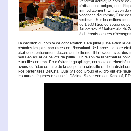
Vendredi dernier, le comité de
d'attractions belges, dont Plo
immédiatement. En raison de c
vacances d'automne, l'une des 
visiteurs. Sur les milliers de c
de 1 500 litres de soupe de pot
Jeugdverblijf Merkenveld de Ze
à différents centres d'héberge
La décision du comité de concertation a été prise juste avant le d
périodes les plus populaires de Plopsaland De Panne. Le parc était
était donc entièrement décoré sur le thème d'Halloween avec des mi
maïs en épi et de ballots de paille. "En raison de la fermeture obl
citrouilles en trop. Pour éviter le gaspillage, nous avons cherché u
avons eu l'idée de faire de la soupe à la citrouille et de la distribu
Nos partenaires BelOrta, Quality Food Group et Allgro ont été heureu
les autres légumes à soupe.", Déclare Steve Van den Kerkhof, PD