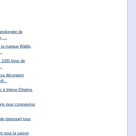
 prolongée de
, ...
 la marque Walibi,
..
 1500 litres de
..
sa décoration
ll...
c à thème Efteling,
ions pour coronavirus
 de (presque) tous
s pour la saison