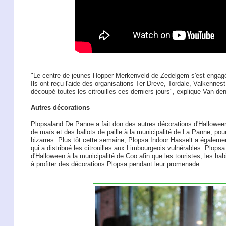
"Le centre de jeunes Hopper Merkenveld de Zedelgem s'est engagé à 
Ils ont reçu l'aide des organisations Ter Dreve, Tordale, Valkennest,
découpé toutes les citrouilles ces derniers jours", explique Van de
Autres décorations
Plopsaland De Panne a fait don des autres décorations d'Hallowe
de maïs et des ballots de paille à la municipalité de La Panne, pou
bizarres. Plus tôt cette semaine, Plopsa Indoor Hasselt a égalemen
qui a distribué les citrouilles aux Limbourgeois vulnérables. Plops
d'Halloween à la municipalité de Coo afin que les touristes, les ha
à profiter des décorations Plopsa pendant leur promenade.