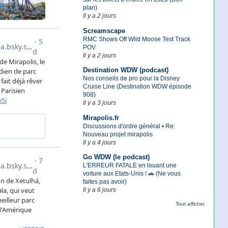
plan)
Il y a 2 jours
Screamscape
RMC Shows Off Wild Moose Test Track
POV
Il y a 2 jours
Destination WDW (podcast)
Nos conseils de pro pour la Disney
Cruise Line (Destination WDW épisode
908)
Il y a 3 jours
Mirapolis.fr
Discussions d'ordre général • Re:
Nouveau projet mirapolis
Il y a 4 jours
Go WDW (le podcast)
L'ERREUR FATALE en louant une
voiture aux Etats-Unis ! 🚗 (Ne vous
faites pas avoir)
Il y a 6 jours
Tout afficher