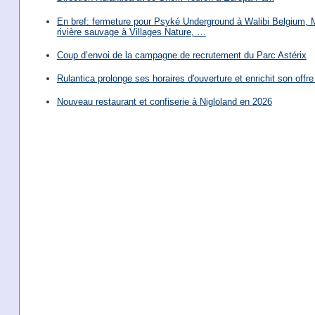
En bref: fermeture pour Psyké Underground à Walibi Belgium, Mi
rivière sauvage à Villages Nature, …
Coup d’envoi de la campagne de recrutement du Parc Astérix
Rulantica prolonge ses horaires d'ouverture et enrichit son offre 
Nouveau restaurant et confiserie à Nigloland en 2026