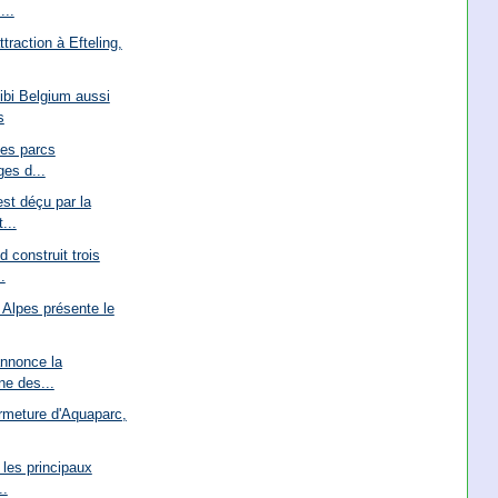
...
ttraction à Efteling,
ibi Belgium aussi
s
les parcs
ges d...
st déçu par la
...
 construit trois
.
Alpes présente le
annonce la
ne des...
ermeture d'Aquaparc,
 les principaux
..