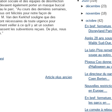
▼
2020
(319)
ciation sociale et des équipes de désinfection
s devaient également porter un masque buccal
►
décembre
(23)
uveau le parc. "Au cours des dernières semaines,
us ont félicités pour notre façon de
►
novembre
(18)
a. M. Van den Kerkhof souligne que des
▼
octobre
(42)
ont nécessaires de toute urgence pour
ent veiller à ce qu'il y ait un soutien
En bref: fermeture
assent les subventions reçues. De plus, nous
Disneyland Paris
s."
Après 28 ans sous
Walibi Sud-Oue.
Le lutin Plop remet
soupe au potiro.
and
Plopsa Coo donne 
d'Halloween au vi
Le directeur du par
Article plus ancien
Coen Berten...
Nouvelles restrict
en Europe:...
En bref: fermeture
les parcs en ...
Le compte à rebour