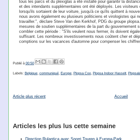
tous les parcs et du plexiglas a été installé pour garantir la distan
et des intendants supplémentaires ont été déployés. Les visiteur
lorsqu'ils sortaient de leur voiture, jusqu'à ce qu'ils quittent à no
nous avons également eu plusieurs politiciens et virologistes qui no
travailler.", déclare Steve Van den Kerkhof, PDG du groupe plops
mesures de soutien supplémentaires de la part du gouvernement s
combler cette période : "S'ils veulent nous fermer, ils doivent égalem
suffisant. Les nombreux investissements nous coûtent cher et dép
comptions sur les vacances d'automne pour compenser les chiffre
Publié à
00:50
Labels:
Belgique
,
communiqué
,
Europe
,
Plopsa Coo
,
Plopsa Indoor Hasselt
,
Plopsal
Article plus récent
Accueil
Articles les plus lus cette semaine
Direction Rulantica avec Snorri Touren à Europa-Park