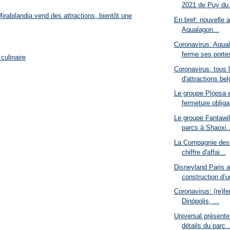
2021 de Puy du 
rabilandia vend des attractions, bientôt une
En bref: nouvelle a
Aqualagon...
Coronavirus: Aqual
ferme ses porte
culinaire
Coronavirus: tous 
d'attractions bel
Le groupe Plopsa e
fermeture obligat
Le groupe Fantawild
parcs à Shaoxi..
La Compagnie des 
chiffre d'affai...
Disneyland Paris 
construction d’u
Coronavirus: (re)f
Dinópolis, ...
Universal présente
détails du parc .