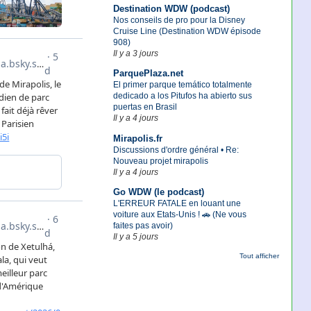
Destination WDW (podcast)
Nos conseils de pro pour la Disney
Cruise Line (Destination WDW épisode
908)
Il y a 3 jours
ParquePlaza.net
El primer parque temático totalmente
dedicado a los Pitufos ha abierto sus
puertas en Brasil
Il y a 4 jours
Mirapolis.fr
Discussions d'ordre général • Re:
Nouveau projet mirapolis
Il y a 4 jours
Go WDW (le podcast)
L'ERREUR FATALE en louant une
voiture aux Etats-Unis ! 🚗 (Ne vous
faites pas avoir)
Il y a 5 jours
Tout afficher