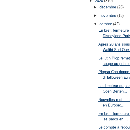
▼
2020
(319)
►
décembre
(23)
►
novembre
(18)
▼
octobre
(42)
En bref: fermeture
Disneyland Paris
Après 28 ans sous
Walibi Sud-Oue.
Le lutin Plop remet
soupe au potiro.
Plopsa Coo donne 
d'Halloween au vi
Le directeur du par
Coen Berten...
Nouvelles restrict
en Europe:...
En bref: fermeture
les parcs en ...
Le compte à rebour