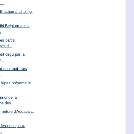
...
ttraction à Efteling,
ibi Belgium aussi
s
les parcs
ges d...
st déçu par la
...
 construit trois
.
Alpes présente le
annonce la
ne des...
ermeture d'Aquaparc,
 les principaux
..