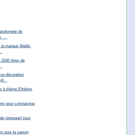
 prolongée de
, ...
 la marque Walibi,
..
 1500 litres de
..
sa décoration
ll...
c à thème Efteling,
ions pour coronavirus
 de (presque) tous
s pour la saison