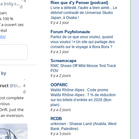
Rien que d'y Penser (podcast)
L'une a détesté, l'autre a bien aimé... Le
débrief contrasté de Universal Studio
Japan, à Osaka !
Il y a 1 jour
Forum Puyfolonaute
Parlez de ce que vous voulez, quand
vous voulez ! • Un site qui partage des
conseils sur le voyage à Bora Bora ?
Il y a 1 jour
Screamscape
RMC Shows Off Wild Moose Test Track
POV
Il y a 2 jours
OOPARC
Walibi Rhône-Alpes : Code promo
Walibi Rhône-Alpes : 7 % de réduction
sur les billets d’entrée en 2026 (Bon
plan)
Il y a 2 jours
RCDB
unknown - Shawar Land (Anabta, West
Bank, Palestine)
Il y a 3 jours