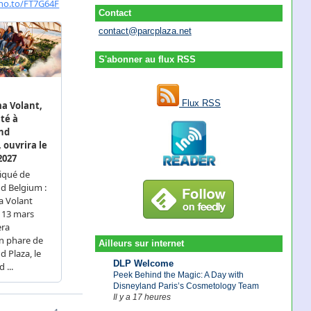
Contact
contact@parcplaza.net
S'abonner au flux RSS
Flux RSS
Ailleurs sur internet
DLP Welcome
Peek Behind the Magic: A Day with
Disneyland Paris’s Cosmetology Team
Il y a 17 heures