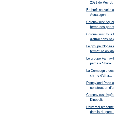
2021 de Puy du 
En bref: nouvelle a
Aqualagon...
Coronavirus: Aqual
ferme ses porte
Coronavirus: tous 
d'attractions bel
Le groupe Plopsa e
fermeture obligat
Le groupe Fantawild
parcs à Shaoxi..
La Compagnie des 
chiffre d'affai...
Disneyland Paris 
construction d’u
Coronavirus: (re)f
Dinópolis, ...
Universal présente
détails du parc .