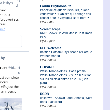
Forum Puyfolonaute
Parlez de ce que vous voulez, quand
vous voulez ! • Un site qui partage des
conseils sur le voyage à Bora Bora ?
Il y a 1 jour
Screamscape
RMC Shows Off Wild Moose Test Track
POV
Il y a 1 jour
DLP Welcome
Batman Gotham City Escape at Parque
Warner Madrid
Il y a 2 jours
OOPARC
Walibi Rhône-Alpes : Code promo
Walibi Rhône-Alpes : 7 % de réduction
sur les billets d’entrée en 2026 (Bon
plan)
Il y a 2 jours
RCDB
unknown - Shawar Land (Anabta, West
Bank, Palestine)
Il y a 2 jours