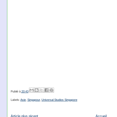
Publié à
20:43
Labels:
Asie
,
Singapour
,
Universal Studios Singapore
Article plus récent
Accueil