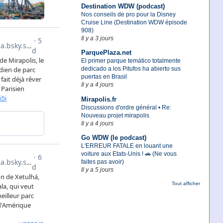
Destination WDW (podcast)
Nos conseils de pro pour la Disney
Cruise Line (Destination WDW épisode
908)
Il y a 3 jours
ParquePlaza.net
El primer parque temático totalmente
dedicado a los Pitufos ha abierto sus
puertas en Brasil
Il y a 4 jours
Mirapolis.fr
Discussions d'ordre général • Re:
Nouveau projet mirapolis
Il y a 4 jours
Go WDW (le podcast)
L'ERREUR FATALE en louant une
voiture aux Etats-Unis ! 🚗 (Ne vous
faites pas avoir)
Il y a 5 jours
Tout afficher