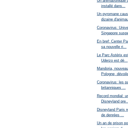
Un animatronique u
installé dans...
Un pyromane cause
dizaine d'animau
Coronavirus: Unive
Singapore suspe
En bref: Center P
sa nouvelle ri...
Le Parc Astérix est
Uderzo est dé...
Mandoria, nouveau
Pologne, dévoile
Coronavirus: les pa
britanniques ...
Record mondial: un
Disneyland pre..
Disneyland Paris r
de denrées ...
Un an de prison po