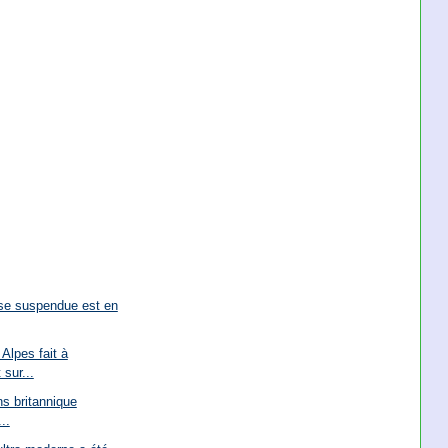
se suspendue est en
Alpes fait à
 sur...
ns britannique
..