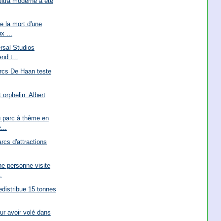
ltra moderne a été
 la mort d'une
x ...
rsal Studios
nd t...
arcs De Haan teste
 orphelin: Albert
 parc à thème en
...
rcs d'attractions
e personne visite
.
edistribue 15 tonnes
ur avoir volé dans