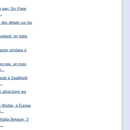
u parc Six Flags
..
des détails sur les
eland, en Italie,
ster similaire à
oscope: un mois
...
apide à SeaWorld
..
5 attractions qui
e Wodan, à Europa
...
Walibi Belgium: 3
...