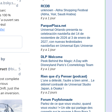
RCDB
unknown - Abha Shopping Festival
(Abha, 'Asir, Saudi Arabia)
Il y a 1 jour
ParquePlaza.net
Universal Orlando presenta su
celebración navideña del 14 de
noviembre de 2026 al 3 de enero de
2027, con nuevas festividades
navideñas en Universal Epic Universe
Il y a 1 jour
DLP Welcome
Peek Behind the Magic: A Day with
Disneyland Paris’s Cosmetology Team
Il y a 1 jour
Rien que d'y Penser (podcast)
L'une a détesté, l'autre a bien aimé... Le
débrief contrasté de Universal Studio
Japan, à Osaka !
Il y a 2 jours
Forum Puyfolonaute
Parlez de ce que vous voulez, quand
vous voulez ! • Un site qui partage des
conseils sur le voyage à Bora Bora ?