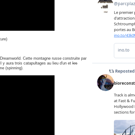
ture)
à Dreamworld. Cette montagne russe construite par
 y aura trois catapultages au lieu d'un et
les
me (spinning).