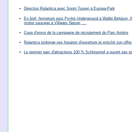
Direction Rulantica avec Snorri Touren à Europa-Park
En bref: fermeture pour Psyké Underground à Walibi Belgium, Mi
rivière sauvage à Villages Nature, …
Coup d’envoi de la campagne de recrutement du Parc Astérix
Rulantica prolonge ses horaires d'ouverture et enrichit son offre 
Le premier parc d'attractions 100 % Schtroumpf a ouvert ses po