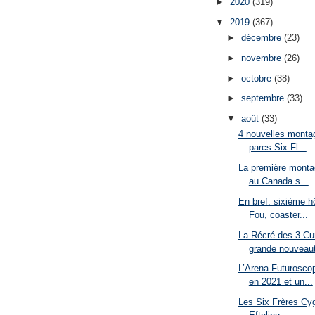
►
2020
(319)
▼
2019
(367)
►
décembre
(23)
►
novembre
(26)
►
octobre
(38)
►
septembre
(33)
▼
août
(33)
4 nouvelles monta
parcs Six Fl...
La première montag
au Canada s...
En bref: sixième h
Fou, coaster...
La Récré des 3 Cu
grande nouveaut
L’Arena Futuroscop
en 2021 et un...
Les Six Frères Cy