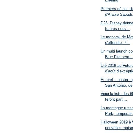
Efteling
Premiers détails d
d'Arabie Saoudi.
D23: Disney donne 
futures nouv...
Le monorail de Movi
s'effondre: 7...
Un multi launch coa
Blue Fire sera...
Été 2019 au Futur
d’août d’exceptio
En bref: coaster r
San Antonio, de.
Voici la liste des 6
feront parti...
La montagne russ
Park, temporaire
Halloween 2019 à 
nouvelles maiso