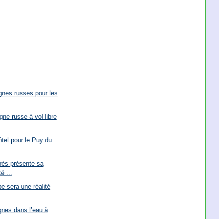
gnes russes pour les
ne russe à vol libre
ôtel pour le Puy du
rés présente sa
é ...
e sera une réalité
gnes dans l’eau à