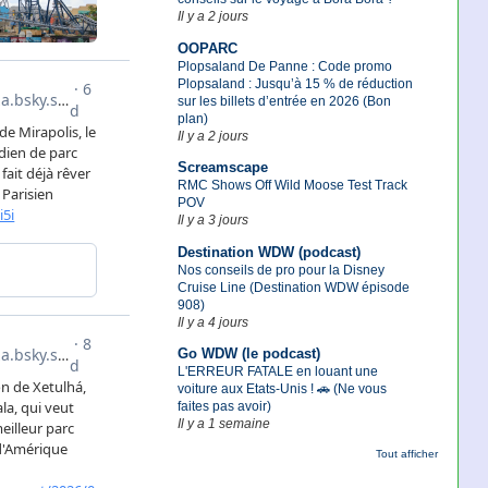
Il y a 2 jours
OOPARC
Plopsaland De Panne : Code promo
Plopsaland : Jusqu’à 15 % de réduction
sur les billets d’entrée en 2026 (Bon
plan)
Il y a 2 jours
Screamscape
RMC Shows Off Wild Moose Test Track
POV
Il y a 3 jours
Destination WDW (podcast)
Nos conseils de pro pour la Disney
Cruise Line (Destination WDW épisode
908)
Il y a 4 jours
Go WDW (le podcast)
L'ERREUR FATALE en louant une
voiture aux Etats-Unis ! 🚗 (Ne vous
faites pas avoir)
Il y a 1 semaine
Tout afficher