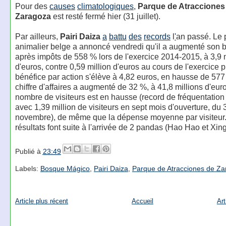
Pour des
causes
climatologiques
,
Parque de Atracciones
Zaragoza
est resté fermé hier (31 juillet).
Par ailleurs,
Pairi Daiza
a
battu
des
records
l
'
an passé. Le 
animalier belge a annoncé vendredi qu'il a augmenté son 
après impôts de 558 % lors de l'exercice 2014-2015, à 3,9 
d'euros, contre 0,59 million d'euros au cours de l'exercice 
bénéfice par action s'élève à 4,82 euros, en hausse de 577
chiffre d'affaires a augmenté de 32 %, à 41,8 millions d'eur
nombre de visiteurs est en hausse (record de fréquentatio
avec 1,39 million de visiteurs en sept mois d'ouverture, du 3
novembre), de même que la dépense moyenne par visiteur
résultats font suite à l'arrivée de 2 pandas (Hao Hao et Xing
Publié à
23:49
Labels:
Bosque Mágico
,
Pairi Daiza
,
Parque de Atracciones de Z
Article plus récent
Accueil
Art