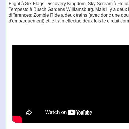
Flight à Six Flags Discovery Kingdom, Sky Scream à Holid
Tempesto à Busch Gardens Williamsburg. Mais il y a deux 
différences: Zombie Ride a deux trains (avec donc une dou
d'embarquement) et le train effectue deux fois le circuit com