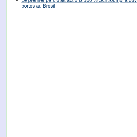
Le premier parc d'attractions 100 % Schtroumpf a ouv
portes au Brésil