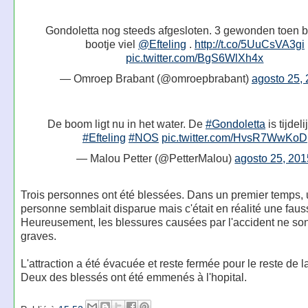
Gondoletta nog steeds afgesloten. 3 gewonden toen 
bootje viel
@Efteling
.
http://t.co/5UuCsVA3gi
pic.twitter.com/BgS6WlXh4x
— Omroep Brabant (@omroepbrabant)
agosto 25,
De boom ligt nu in het water. De
#Gondoletta
is tijdeli
#Efteling
#NOS
pic.twitter.com/HvsR7WwKoD
— Malou Petter (@PetterMalou)
agosto 25, 201
Trois personnes ont été blessées. Dans un premier temps,
personne semblait disparue mais c'était en réalité une fauss
Heureusement, les blessures causées par l'accident ne son
graves.
L'attraction a été évacuée et reste fermée pour le reste de l
Deux des blessés ont été emmenés à l'hopital.