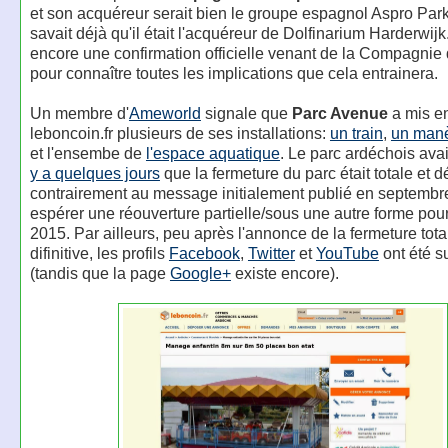
et son acquéreur serait bien le groupe espagnol Aspro Park
savait déjà qu'il était l'acquéreur de Dolfinarium Harderwijk
encore une confirmation officielle venant de la Compagnie
pour connaître toutes les implications que cela entrainera.
Un membre d'
Ameworld
signale que
Parc Avenue
a mis en
leboncoin.fr plusieurs de ses installations:
un train
,
un manè
et l'ensembe de
l'espace aquatique
.
Le parc ardéchois ava
y a quelques jours
que la fermeture du parc était totale et dé
contrairement au message initialement publié en septembre 
espérer une réouverture partielle/sous une autre forme pour
2015. Par ailleurs, peu après l'annonce de la fermeture tota
difinitive, les profils
Facebook
,
Twitter
et
YouTube
ont été s
(tandis que la page
Google+
existe encore).