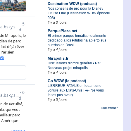
Destination WDW (podcast)
Nos conseils de pro pour la Disney
Cruise Line (Destination WDW épisode
908)
Il y a 3 jours
ParquePlaza.net
El primer parque temático totalmente
dedicado a los Pitufos ha abierto sus
puertas en Brasil
Il y a 4 jours
Mirapolis.fr
Discussions d'ordre général • Re:
Nouveau projet mirapolis
Il y a 4 jours
Go WDW (le podcast)
L'ERREUR FATALE en louant une
voiture aux Etats-Unis ! 🚗 (Ne vous
faites pas avoir)
Il y a 5 jours
Tout afficher