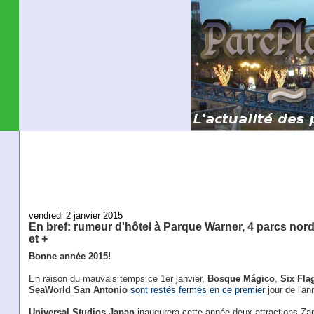
vendredi 2 janvier 2015
En bref: rumeur d'hôtel à Parque Warner, 4 parcs no
et +
Bonne année 2015!
En raison du mauvais temps ce 1er janvier,
Bosque Mágico
,
Six Fla
SeaWorld San Antonio
sont
restés
fermés
en
ce
premier
jour de l'an
Universal Studios Japan
inaugurera cette année deux attractions Z