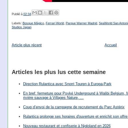
Publié à
02:34
Labels:
Bosque Mágico
,
Ferrari World
,
Parque Warner Madrid
,
SeaWorld San Antoni
Studios Japan
Article plus récent
Accueil
Articles les plus lus cette semaine
Direction Rulantica avec Snorri Touren à Europa-Park
En bref: fermeture pour Psyké Underground à Walibi Belgium, Mi
rivière sauvage à Villages Nature, …
Coup d’envoi de la campagne de recrutement du Parc Astérix
Rulantica prolonge ses horaires d'ouverture et enrichit son offre 
Nouveau restaurant et confiserie à Nigloland en 2026