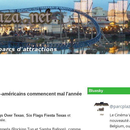
Bluesky
rd-américains commencent mal l'année
gs Over Texas
,
Six Flags Fiesta Texas
et
née.
amperla (Rocking Tug et Samba Balloon), comme