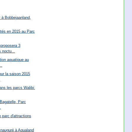
er à Bobbejaanland,
utés en 2015 au Parc
 proposera 3
 noctu...
ction aquatique au
..
ur la saison 2015
l
ns les parcs Walibi:
 Bagatelle, Parc
.
 parc d'attractions
inauguré à Aqualand