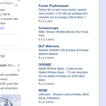
Forum Puyfolonaute
Parlez de ce que vous voulez, quand
vous voulez ! • Un site qui partage des
conseils sur le voyage à Bora Bora ?
Il y a 1 jour
Screamscape
RMC Shows Off Wild Moose Test Track
POV
Il y a 2 jours
DLP Welcome
Batman Gotham City Escape at Parque
Warner Madrid
Il y a 2 jours
OOPARC
Walibi Rhône-Alpes : Code promo
Walibi Rhône-Alpes : 7 % de réduction
sur les billets d’entrée en 2026 (Bon
plan)
Il y a 2 jours
RCDB
unknown - Shawar Land (Anabta, West
Bank, Palestine)
Il y a 3 jours