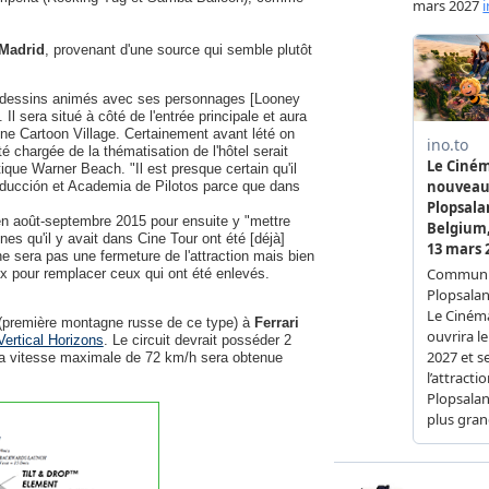
Madrid
, provenant d'une source qui semble plutôt
e dessins animés avec ses personnages [Looney
Il sera situé à côté de l'entrée principale et aura
zone Cartoon Village. Certainement avant lété on
chargée de la thématisation de l'hôtel serait
ue Warner Beach. "Il est presque certain qu'il
onducción et Academia de Pilotos parce que dans
en août-septembre 2015 pour ensuite y "mettre
s qu'il y avait dans Cine Tour ont été [déjà]
ne sera pas une fermeture de l'attraction mais bien
pour remplacer ceux qui ont été enlevés.
(première montagne russe de ce type) à
Ferrari
Vertical Horizons
. Le circuit devrait posséder 2
t la vitesse maximale de 72 km/h sera obtenue