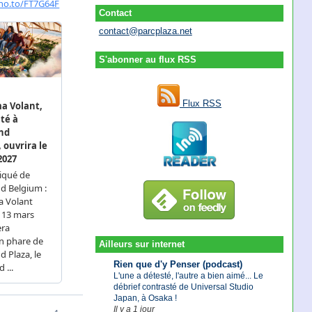
Contact
contact@parcplaza.net
S'abonner au flux RSS
Flux RSS
Ailleurs sur internet
Rien que d'y Penser (podcast)
L'une a détesté, l'autre a bien aimé... Le
débrief contrasté de Universal Studio
Japan, à Osaka !
Il y a 1 jour