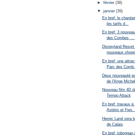
►
février
(38)
▼
janvier
(39)
En bref: le chanti
les tarifs d...
En bref: 3 nouvea
des Combes, ...
Disneyland Resort
nouveaux shows
En bref: une attra
Parc des Comb.
Deux nouveauté po
de l'Ange Miche
Nouveau film 4D da
Tempo Attack
En bref: travaux à
Astérix et Fies..
Heroic Land sera le
de Calais
En bref: toboggan 