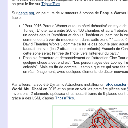
on peut le lire sur
Trips'n'Pics
.
Sur
capte
.
org
, on peut lire deux rumeurs à propos de
Parque Warner 
fiable:
"Pour 2016 Parque Warner aura un hôtel thématisé en style d
Tunes]. L'hôtel aura entre 200 et 400 chambes et aura 4 étoiles. 
un accès depuis l'extérieur et depuis l'intérieur du parc par la 
commencera à voir du mouvement dans cette zone." "La société 
David Theming Works", comme ce fut le cas pour le parc aquatiq
faudrait enlever [les 2 attractions pour enfants] Escuela de C
cette zone serait l'entrée de l'hôtel vers l'intérieur du parc."
Possible fermeture et démantèlement de l'attraction Cine Tour 
quelque chose à cet endroit". "Les personnages des Looney Tune
enlevés". Mais en fin de compte il semble que ce qui sera fait 
un réaménagement, avec quelques éléments de décor nouveaux 
Par ailleurs, la société Dynamic Attractions installera un
SFX coaster
World Abu Dhabi
en 2015 et on peut en voir les première pièces sur
inversions, 2 éléments spéciaux et utilisera 6 trains de 9 places don
grâce à des LSM, d'après
Trips'n'Pics
.