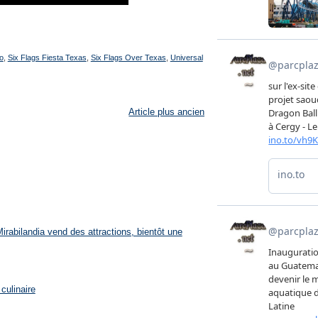
o
,
Six Flags Fiesta Texas
,
Six Flags Over Texas
,
Universal
Article plus ancien
rabilandia vend des attractions, bientôt une
culinaire