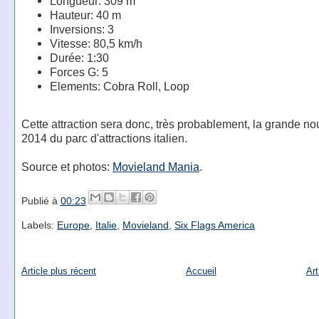
Longueur: 309 m
Hauteur: 40 m
Inversions: 3
Vitesse: 80,5 km/h
Durée: 1:30
Forces G: 5
Elements: Cobra Roll, Loop
Cette attraction sera donc, très probablement, la grande n
2014 du parc d'attractions italien.
Source et photos:
Movieland Mania
.
Publié à
00:23
Labels:
Europe
,
Italie
,
Movieland
,
Six Flags America
Article plus récent
Accueil
Art