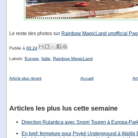
Le reste des photos sur
Rainbow MagicLand unofficial Pa
Publié à
00:24
Labels:
Europe
,
Italie
,
Rainbow MagicLand
Article plus récent
Accueil
Art
Articles les plus lus cette semaine
Direction Rulantica avec Snorri Touren à Europa-Par
En bref: fermeture pour Psyké Underground à Walibi 