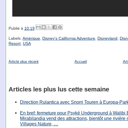
Publié à
10:19
Labels:
Amérique
,
Disney's California Adventure
,
Disneyland
,
Disn
Resort
,
USA
Article plus récent
Accueil
Art
Articles les plus lus cette semaine
Direction Rulantica avec Snorri Touren à Europa-Par
En bref: fermeture pour Psyké Underground à Walibi 
Mirabilandia vend des attractions, bientôt une rivière
Villages Nature, …