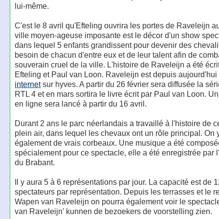
lui-même.
C'est le 8 avril qu'Efteling ouvrira les portes de Raveleijn a
ville moyen-ageuse imposante est le décor d'un show spec
dans lequel 5 enfants grandissent pour devenir des chevalie
besoin de chacun d'entre eux et de leur talent afin de comba
souverain cruel de la ville. L'histoire de Raveleijn a été écri
Efteling et Paul van Loon. Raveleijn est depuis aujourd'hui
internet
sur hyves. A partir du 26 février sera diffusée la séri
RTL 4 et en mars sortira le livre écrit par Paul van Loon. Un
en ligne sera lancé à partir du 16 avril.
Durant 2 ans le parc néerlandais a travaillé à l'histoire de
plein air, dans lequel les chevaux ont un rôle principal. On 
également de vrais corbeaux. Une musique a été composé
spécialement pour ce spectacle, elle a été enregistrée par 
du Brabant.
Il y aura 5 à 6 représentations par jour. La capacité est de 
spectateurs par représentation. Depuis les terrasses et le r
Wapen van Raveleijn on pourra également voir le spectacl
van Raveleijn’ kunnen de bezoekers de voorstelling zien.