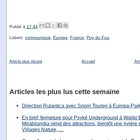
Publié à
17:44
Labels:
communiqué
,
Europe
,
France
,
Puy du Fou
Article plus récent
Accueil
Art
Articles les plus lus cette semaine
Direction Rulantica avec Snorri Touren à Europa-Par
En bref: fermeture pour Psyké Underground à Walibi 
Mirabilandia vend des attractions, bientôt une rivière
Villages Nature, …