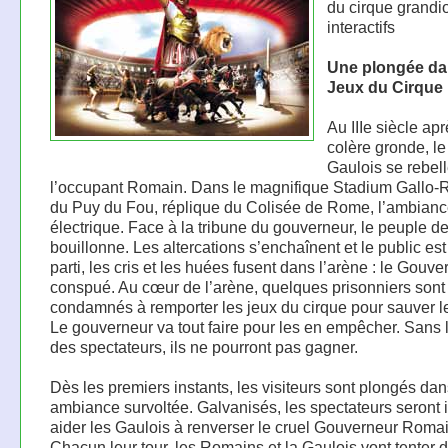
du cirque grandi
interactifs
Une plongée da
Jeux du Cirque
Au IIIe siècle apr
colère gronde, l
Gaulois se rebell
l’occupant Romain. Dans le magnifique Stadium Gallo
du Puy du Fou, réplique du Colisée de Rome, l’ambianc
électrique. Face à la tribune du gouverneur, le peuple d
bouillonne. Les altercations s’enchaînent et le public est
parti, les cris et les huées fusent dans l’arène : le Gouve
conspué. Au cœur de l’arène, quelques prisonniers sont
condamnés à remporter les jeux du cirque pour sauver le
Le gouverneur va tout faire pour les en empêcher. Sans 
des spectateurs, ils ne pourront pas gagner.
Dès les premiers instants, les visiteurs sont plongés da
ambiance survoltée. Galvanisés, les spectateurs seront i
aider les Gaulois à renverser le cruel Gouverneur Romai
Chacun leur tour, les Romains et la Gaulois vont tenter 