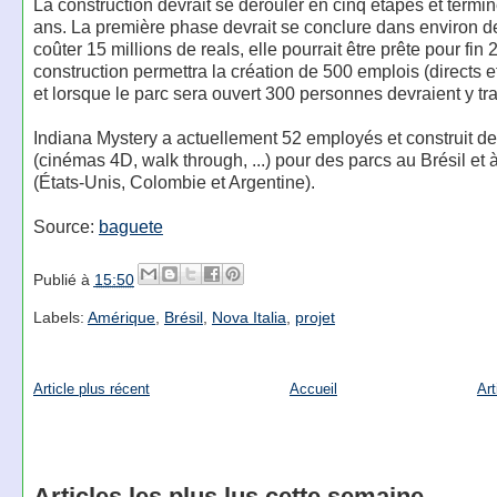
La construction devrait se dérouler en cinq étapes et termi
ans. La première phase devrait se conclure dans environ d
coûter 15 millions de reals, elle pourrait être prête pour fin 
construction permettra la création de 500 emplois (directs et
et lorsque le parc sera ouvert 300 personnes devraient y trav
Indiana Mystery a actuellement 52 employés et construit des
(cinémas 4D, walk through, ...) pour des parcs au Brésil et à
(États-Unis, Colombie et Argentine).
Source:
baguete
Publié à
15:50
Labels:
Amérique
,
Brésil
,
Nova Italia
,
projet
Article plus récent
Accueil
Art
Articles les plus lus cette semaine