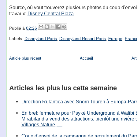
Source, où vout trouverez plusieurs photos du coup d'envo
travaux:
Disney Central Plaza
Publié à
02:26
Labels:
Disneyland Paris
,
Disneyland Resort Paris
,
Europe
,
Franc
Article plus récent
Accueil
Art
Articles les plus lus cette semaine
Direction Rulantica avec Snorri Touren à Europa-Par
En bref: fermeture pour Psyké Underground à Walibi 
Mirabilandia vend des attractions, bientôt une rivière
Villages Nature, …
Coup d’envoi de la campagne de recrutement du Parc