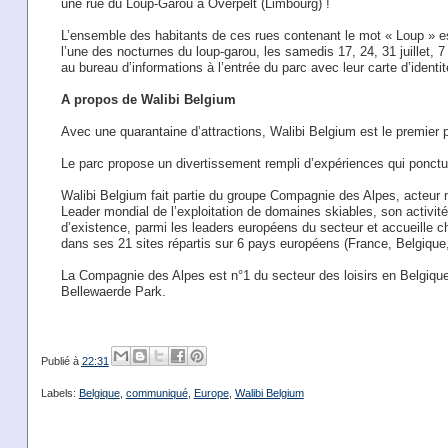
une rue du Loup-Garou à Overpelt (Limbourg) !
L’ensemble des habitants de ces rues contenant le mot « Loup » est 
l’une des nocturnes du loup-garou, les samedis 17, 24, 31 juillet, 7 
au bureau d’informations à l’entrée du parc avec leur carte d’identit
A propos de Walibi Belgium
Avec une quarantaine d’attractions, Walibi Belgium est le premier p
Le parc propose un divertissement rempli d’expériences qui ponctuer
Walibi Belgium fait partie du groupe Compagnie des Alpes, acteur 
Leader mondial de l’exploitation de domaines skiables, son activité
d’existence, parmi les leaders européens du secteur et accueille c
dans ses 21 sites répartis sur 6 pays européens (France, Belgique
La Compagnie des Alpes est n°1 du secteur des loisirs en Belgique,
Bellewaerde Park.
Publié à
22:31
Labels:
Belgique
,
communiqué
,
Europe
,
Walibi Belgium