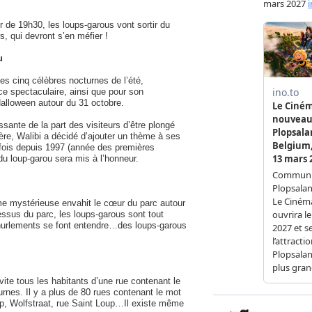
ir de 19h30, les loups-garous vont sortir du
s, qui devront s’en méfier !
u
es cinq célèbres nocturnes de l’été,
ice spectaculaire, ainsi que pour son
alloween autour du 31 octobre.
ante de la part des visiteurs d’être plongé
ère, Walibi a décidé d’ajouter un thème à ses
 fois depuis 1997 (année des premières
du loup-garou sera mis à l’honneur.
ume mystérieuse envahit le cœur du parc autour
essus du parc, les loups-garous sont tout
 hurlements se font entendre…des loups-garous
ite tous les habitants d’une rue contenant le
urnes. Il y a plus de 80 rues contenant le mot
up, Wolfstraat, rue Saint Loup…Il existe même