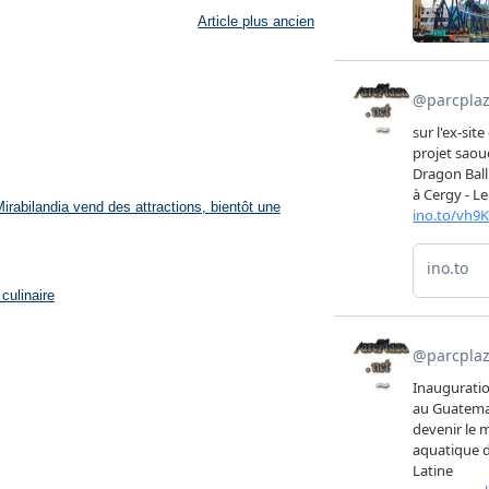
Article plus ancien
rabilandia vend des attractions, bientôt une
culinaire