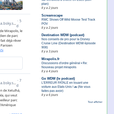
plan)
Il y a 2 jours
Screamscape
RMC Shows Off Wild Moose Test Track
POV
Il y a 2 jours
Destination WDW (podcast)
Nos conseils de pro pour la Disney
Cruise Line (Destination WDW épisode
908)
Il y a 3 jours
Mirapolis.fr
Discussions d'ordre général • Re:
Nouveau projet mirapolis
Il y a 4 jours
Go WDW (le podcast)
L'ERREUR FATALE en louant une
voiture aux Etats-Unis ! 🚗 (Ne vous
faites pas avoir)
Il y a 6 jours
Tout afficher