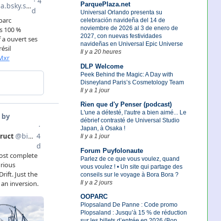
ParquePlaza.net
Universal Orlando presenta su
celebración navideña del 14 de
noviembre de 2026 al 3 de enero de
2027, con nuevas festividades
navideñas en Universal Epic Universe
Il y a 20 heures
DLP Welcome
Peek Behind the Magic: A Day with
Disneyland Paris’s Cosmetology Team
Il y a 1 jour
Rien que d'y Penser (podcast)
L'une a détesté, l'autre a bien aimé... Le
débrief contrasté de Universal Studio
Japan, à Osaka !
Il y a 1 jour
Forum Puyfolonaute
Parlez de ce que vous voulez, quand
vous voulez ! • Un site qui partage des
conseils sur le voyage à Bora Bora ?
Il y a 2 jours
OOPARC
Plopsaland De Panne : Code promo
Plopsaland : Jusqu’à 15 % de réduction
sur les billets d’entrée en 2026 (Bon