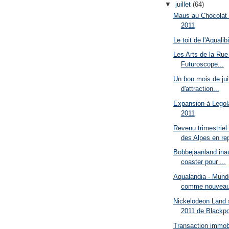
▼
juillet
(64)
Maus au Chocolat 
2011
Le toit de l'Aqualib
Les Arts de la Rue
Futuroscope...
Un bon mois de juil
d'attraction...
Expansion à Legol
2011
Revenu trimestriel
des Alpes en rep
Bobbejaanland ina
coaster pour ...
Aqualandia - Mund
comme nouveau 
Nickelodeon Land 
2011 de Blackpo
Transaction immobi