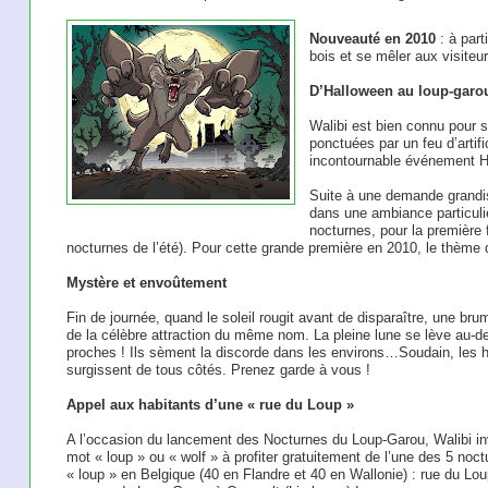
Nouveauté en 2010
: à part
bois et se mêler aux visiteur
D’Halloween au loup-garo
Walibi est bien connu pour s
ponctuées par un feu d’artif
incontournable événement H
Suite à une demande grandiss
dans une ambiance particuli
nocturnes, pour la première
nocturnes de l’été). Pour cette grande première en 2010, le thème 
Mystère et envoûtement
Fin de journée, quand le soleil rougit avant de disparaître, une br
de la célèbre attraction du même nom. La pleine lune se lève au-d
proches ! Ils sèment la discorde dans les environs…Soudain, les
surgissent de tous côtés. Prenez garde à vous !
Appel aux habitants d’une « rue du Loup »
A l’occasion du lancement des Nocturnes du Loup-Garou, Walibi inv
mot « loup » ou « wolf » à profiter gratuitement de l’une des 5 noct
« loup » en Belgique (40 en Flandre et 40 en Wallonie) : rue du Lo