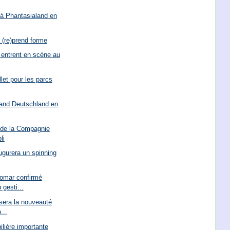
à Phantasialand en
i (re)prend forme
 entrent en scène au
let pour les parcs
and Deutschland en
 de la Compagnie
li
ugurera un spinning
omar confirmé
gesti...
sera la nouveauté
...
lière importante