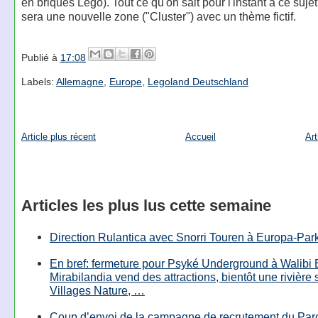
en briques Lego). Tout ce qu'on sait pour l'instant à ce sujet
sera une nouvelle zone ("Cluster") avec un thème fictif.
Publié à
17:08
Labels:
Allemagne
,
Europe
,
Legoland Deutschland
Article plus récent
Accueil
Art
Articles les plus lus cette semaine
Direction Rulantica avec Snorri Touren à Europa-Par
En bref: fermeture pour Psyké Underground à Walibi 
Mirabilandia vend des attractions, bientôt une rivière
Villages Nature, …
Coup d’envoi de la campagne de recrutement du Parc