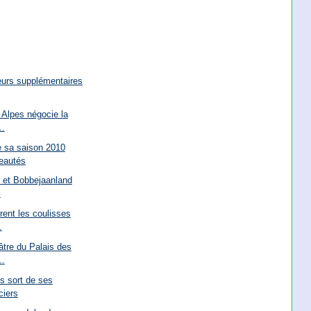
eurs supplémentaires
Alpes négocie la
..
 sa saison 2010
eautés
l et Bobbejaanland
.
ent les coulisses
.
tre du Palais des
..
s sort de ses
ciers