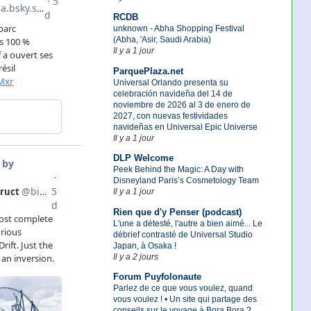
RCDB
unknown - Abha Shopping Festival
(Abha, 'Asir, Saudi Arabia)
Il y a 1 jour
ParquePlaza.net
Universal Orlando presenta su
celebración navideña del 14 de
noviembre de 2026 al 3 de enero de
2027, con nuevas festividades
navideñas en Universal Epic Universe
Il y a 1 jour
DLP Welcome
Peek Behind the Magic: A Day with
Disneyland Paris’s Cosmetology Team
Il y a 1 jour
Rien que d'y Penser (podcast)
L'une a détesté, l'autre a bien aimé... Le
débrief contrasté de Universal Studio
Japan, à Osaka !
Il y a 2 jours
Forum Puyfolonaute
Parlez de ce que vous voulez, quand
vous voulez ! • Un site qui partage des
conseils sur le voyage à Bora Bora ?