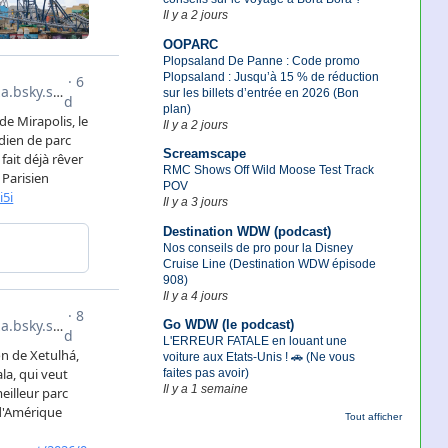
Il y a 2 jours
OOPARC
Plopsaland De Panne : Code promo
Plopsaland : Jusqu’à 15 % de réduction
sur les billets d’entrée en 2026 (Bon
plan)
Il y a 2 jours
Screamscape
RMC Shows Off Wild Moose Test Track
POV
Il y a 3 jours
Destination WDW (podcast)
Nos conseils de pro pour la Disney
Cruise Line (Destination WDW épisode
908)
Il y a 4 jours
Go WDW (le podcast)
L'ERREUR FATALE en louant une
voiture aux Etats-Unis ! 🚗 (Ne vous
faites pas avoir)
Il y a 1 semaine
Tout afficher