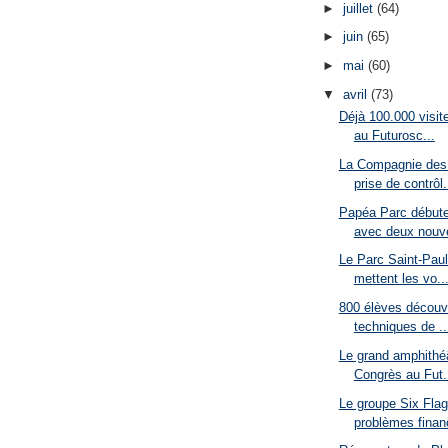
►
juillet
(64)
►
juin
(65)
►
mai
(60)
▼
avril
(73)
Déjà 100.000 visit
au Futurosc...
La Compagnie des 
prise de contrôl.
Papéa Parc débute
avec deux nouv
Le Parc Saint-Pau
mettent les vo..
800 élèves découvr
techniques de ..
Le grand amphithéâ
Congrès au Fut.
Le groupe Six Flag
problèmes finan