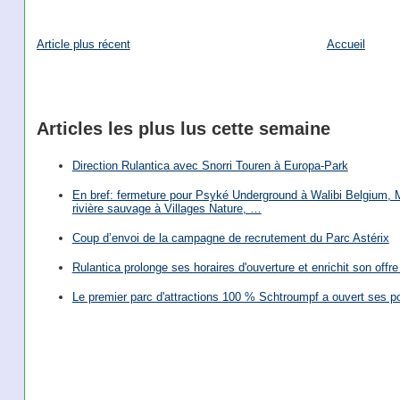
Article plus récent
Accueil
Articles les plus lus cette semaine
Direction Rulantica avec Snorri Touren à Europa-Park
En bref: fermeture pour Psyké Underground à Walibi Belgium, Mi
rivière sauvage à Villages Nature, …
Coup d’envoi de la campagne de recrutement du Parc Astérix
Rulantica prolonge ses horaires d'ouverture et enrichit son offre 
Le premier parc d'attractions 100 % Schtroumpf a ouvert ses po