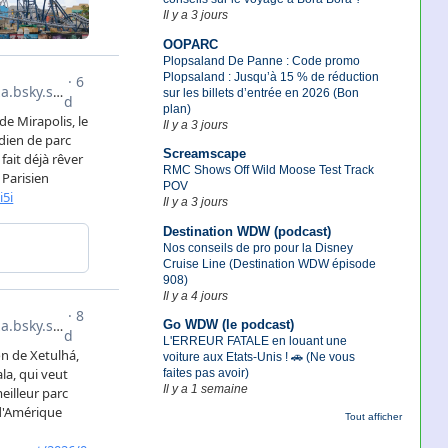
Il y a 3 jours
OOPARC
Plopsaland De Panne : Code promo
Plopsaland : Jusqu’à 15 % de réduction
sur les billets d’entrée en 2026 (Bon
plan)
Il y a 3 jours
Screamscape
RMC Shows Off Wild Moose Test Track
POV
Il y a 3 jours
Destination WDW (podcast)
Nos conseils de pro pour la Disney
Cruise Line (Destination WDW épisode
908)
Il y a 4 jours
Go WDW (le podcast)
L'ERREUR FATALE en louant une
voiture aux Etats-Unis ! 🚗 (Ne vous
faites pas avoir)
Il y a 1 semaine
Tout afficher