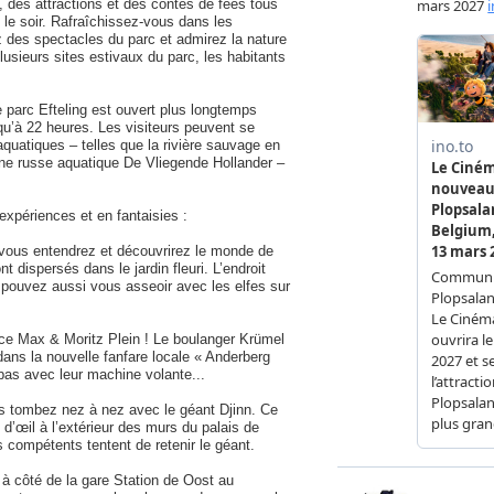
 des attractions et des contes de fées tous
rd le soir. Rafraîchissez-vous dans les
ez des spectacles du parc et admirez la nature
lusieurs sites estivaux du parc, les habitants
 parc Efteling est ouvert plus longtemps
qu’à 22 heures. Les visiteurs peuvent se
 aquatiques – telles que la rivière sauvage en
gne russe aquatique De Vliegende Hollander –
 expériences et en fantaisies :
 vous entendrez et découvrirez le monde de
 dispersés dans le jardin fleuri. L’endroit
s pouvez aussi vous asseoir avec les elfes sur
lace Max & Moritz Plein ! Le boulanger Krümel
dans la nouvelle fanfare locale « Anderberg
pas avec leur machine volante...
s tombez nez à nez avec le géant Djinn. Ce
 d’œil à l’extérieur des murs du palais de
 compétents tentent de retenir le géant.
à côté de la gare Station de Oost au