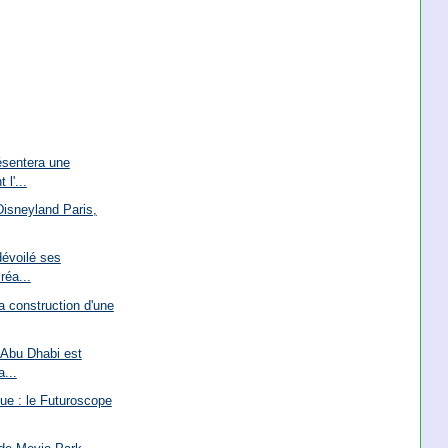
ésentera une
l'...
Disneyland Paris,
dévoilé ses
réa...
la construction d'une
 Abu Dhabi est
a...
que : le Futuroscope