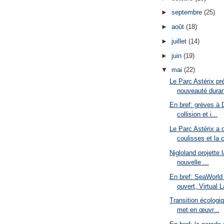
►
septembre
(25)
►
août
(18)
►
juillet
(14)
►
juin
(19)
▼
mai
(22)
Le Parc Astérix pr
nouveauté durant 
En bref: grèves à 
collision et i...
Le Parc Astérix a 
coulisses et la c
Nigloland projette 
nouvelle ...
En bref: SeaWorld
ouvert, Virtual L
Transition écologi
met en œuvr...