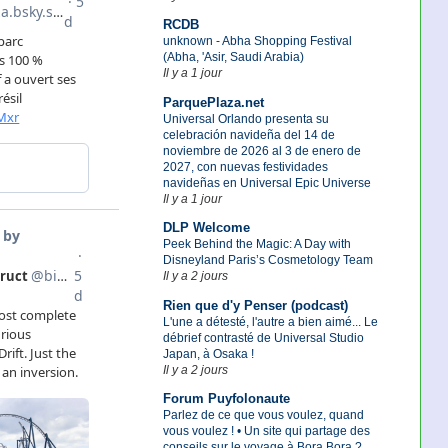
RCDB
unknown - Abha Shopping Festival
(Abha, 'Asir, Saudi Arabia)
Il y a 1 jour
ParquePlaza.net
Universal Orlando presenta su
celebración navideña del 14 de
noviembre de 2026 al 3 de enero de
2027, con nuevas festividades
navideñas en Universal Epic Universe
Il y a 1 jour
DLP Welcome
Peek Behind the Magic: A Day with
Disneyland Paris’s Cosmetology Team
Il y a 2 jours
Rien que d'y Penser (podcast)
L'une a détesté, l'autre a bien aimé... Le
débrief contrasté de Universal Studio
Japan, à Osaka !
Il y a 2 jours
Forum Puyfolonaute
Parlez de ce que vous voulez, quand
vous voulez ! • Un site qui partage des
conseils sur le voyage à Bora Bora ?