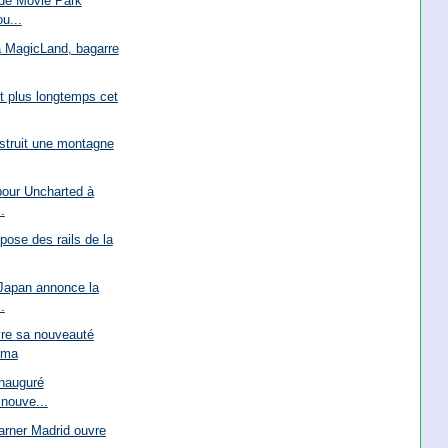
 de Movie Park
u...
à MagicLand, bagarre
rt plus longtemps cet
struit une montagne
pour Uncharted à
.
ose des rails de la
 Japan annonce la
.
re sa nouveauté
gma
inauguré
 nouve...
arner Madrid ouvre