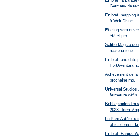
En bref: la parade
Germany de reto
En bref: mapping 
à Walt Disne...
Efteling sera ouve
été et pro...
Salitre Mágico con
russe unique...
En bref: une date 
PortAventura, i..
Achèvement de la p
prochaine mo...
Universal Studios
fermeture défin..
Bobbejaanland ouv
2023: Terra Ma
Le Parc Astérix a 
officiellement la
En bref: Parque W