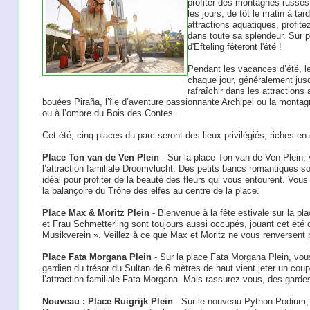
profiter des montagnes russes,
les jours, de tôt le matin à ta
attractions aquatiques, profit
dans toute sa splendeur. Sur p
d'Efteling fêteront l'été !
Pendant les vacances d’été, le
chaque jour, généralement jus
rafraîchir dans les attractions
bouées Piraña, l’île d’aventure passionnante Archipel ou la monta
ou à l’ombre du Bois des Contes.
Cet été, cinq places du parc seront des lieux privilégiés, riches en
Place Ton van de Ven Plein
- Sur la place Ton van de Ven Plein,
l’attraction familiale Droomvlucht. Des petits bancs romantiques sont
idéal pour profiter de la beauté des fleurs qui vous entourent. Vou
la balançoire du Trône des elfes au centre de la place.
Place Max & Moritz Plein
- Bienvenue à la fête estivale sur la p
et Frau Schmetterling sont toujours aussi occupés, jouant cet été 
Musikverein ». Veillez à ce que Max et Moritz ne vous renversent 
Place Fata Morgana Plein
- Sur la place Fata Morgana Plein, vou
gardien du trésor du Sultan de 6 mètres de haut vient jeter un coup
l’attraction familiale Fata Morgana. Mais rassurez-vous, des gardes
Nouveau : Place Ruigrijk Plein
- Sur le nouveau Python Podium, 