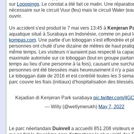
sur
Looopings
. Le constat a été fait ce matin. Une réparatio
nécessaire sur le circuit Vuur (feu) mais le circuit Water (ea
ouvrir.
Un accident s'est produit le 7 mai vers 13:45 à
Kenjeran P
aquatique situé à Surabaya en Indonésie, comme on peut le
kompas.com
. Une partie d'un toboggan s'est effondrée et p
personnes ont chuté d'une dizaine de mètres de haut prat
même temps. Les visiteurs n'auraient pas respecté la capac
maximale autorisée sur ce toboggan (tout en groupe parta
temps au lieu d'une personne à la fois), causant une surch
personnes ont été blessées mais heureusement il n'y a pas
Le toboggan date de 2016 et est contròlé toutes les 3 sema
parc couvre les frais (initiaux) d'hospitalisation des blessés
Kejadian di Kenjeran Park surabaya
pic.twitter.com/4
— Willy (@wellymerukh)
May 7, 2022
Le parc néerlandais
Duinrell
a accueilli 851.208 visiteurs 