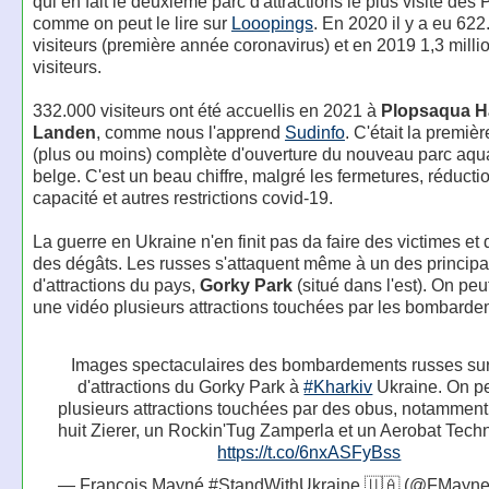
qui en fait le deuxième parc d'attractions le plus visité des
comme on peut le lire sur
Looopings
. En 2020 il y a eu 622
visiteurs (première année coronavirus) et en 2019 1,3 milli
visiteurs.
332.000 visiteurs ont été accuellis en 2021 à
Plopsaqua H
Landen
, comme nous l'apprend
Sudinfo
. C'était la premiè
(plus ou moins) complète d'ouverture du nouveau parc aqu
belge. C'est un beau chiffre, malgré les fermetures, réducti
capacité et autres restrictions covid-19.
La guerre en Ukraine n'en finit pas da faire des victimes et
des dégâts. Les russes s'attaquent même à un des princip
d'attractions du pays,
Gorky Park
(situé dans l'est). On peu
une vidéo plusieurs attractions touchées par les bombarde
Images spectaculaires des bombardements russes sur
d'attractions du Gorky Park à
#Kharkiv
Ukraine. On pe
plusieurs attractions touchées par des obus, notammen
huit Zierer, un Rockin'Tug Zamperla et un Aerobat Tech
https://t.co/6nxASFyBss
— François Mayné #StandWithUkraine 🇺🇦 (@FMayn