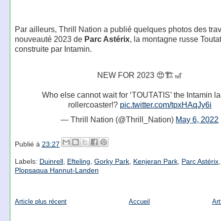
Par ailleurs, Thrill Nation a publié quelques photos des tra
nouveauté 2023 de
Parc Astérix
, la montagne russe Toutat
construite par Intamin.
NEW FOR 2023 😍🏗🎢
Who else cannot wait for ‘TOUTATIS’ the Intamin l
rollercoaster!?
pic.twitter.com/tpxHAqJy6i
— Thrill Nation (@Thrill_Nation)
May 6, 2022
Publié à
23:27
Labels:
Duinrell
,
Efteling
,
Gorky Park
,
Kenjeran Park
,
Parc Astérix
Plopsaqua Hannut-Landen
Article plus récent
Accueil
Art