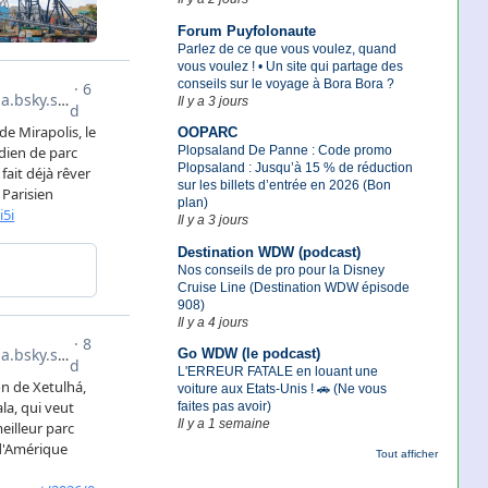
Forum Puyfolonaute
Parlez de ce que vous voulez, quand
vous voulez ! • Un site qui partage des
conseils sur le voyage à Bora Bora ?
Il y a 3 jours
OOPARC
Plopsaland De Panne : Code promo
Plopsaland : Jusqu’à 15 % de réduction
sur les billets d’entrée en 2026 (Bon
plan)
Il y a 3 jours
Destination WDW (podcast)
Nos conseils de pro pour la Disney
Cruise Line (Destination WDW épisode
908)
Il y a 4 jours
Go WDW (le podcast)
L'ERREUR FATALE en louant une
voiture aux Etats-Unis ! 🚗 (Ne vous
faites pas avoir)
Il y a 1 semaine
Tout afficher