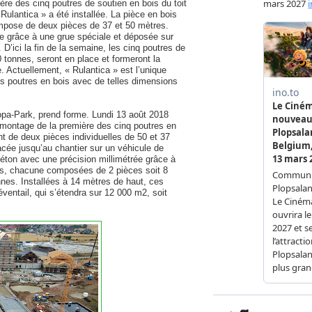
ère des cinq poutres de soutien en bois du toit
Rulantica » a été installée. La pièce en bois
mpose de deux pièces de 37 et 50 mètres.
ée grâce à une grue spéciale et déposée sur
D’ici la fin de la semaine, les cinq poutres de
 tonnes, seront en place et formeront la
e. Actuellement, « Rulantica » est l’unique
s poutres en bois avec de telles dimensions
opa-Park, prend forme. Lundi 13 août 2018
montage de la première des cinq poutres en
nt de deux pièces individuelles de 50 et 37
acée jusqu’au chantier sur un véhicule de
 béton avec une précision millimétrée grâce à
res, chacune composées de 2 pièces soit 8
nnes. Installées à 14 mètres de haut, ces
éventail, qui s’étendra sur 12 000 m2, soit