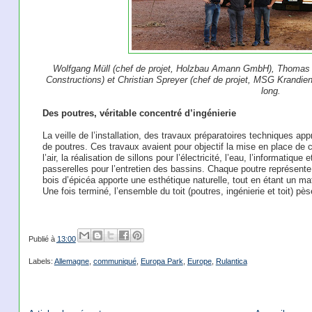
Wolfgang Müll (chef de projet, Holzbau Amann GmbH), Thomas R
Constructions) et Christian Spreyer (chef de projet, MSG Krandi
long.
Des poutres, véritable concentré d’ingénierie
La veille de l’installation, des travaux préparatoires techniques app
de poutres. Ces travaux avaient pour objectif la mise en place de c
l’air, la réalisation de sillons pour l’électricité, l’eau, l’informatiqu
passerelles pour l’entretien des bassins. Chaque poutre représent
bois d’épicéa apporte une esthétique naturelle, tout en étant un ma
Une fois terminé, l’ensemble du toit (poutres, ingénierie et toit) pè
Publié à
13:00
Labels:
Allemagne
,
communiqué
,
Europa Park
,
Europe
,
Rulantica