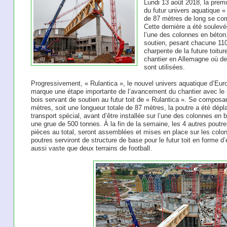
Lundi 13 août 2018, la premi
du futur univers aquatique « 
de 87 mètres de long se co
Cette dernière a été soulev
l’une des colonnes en béton. 
soutien, pesant chacune 110
charpente de la future toitur
chantier en Allemagne où de
sont utilisées.
Progressivement, « Rulantica », le nouvel univers aquatique d’Eur
marque une étape importante de l’avancement du chantier avec le 
bois servant de soutien au futur toit de « Rulantica ». Se composa
mètres, soit une longueur totale de 87 mètres, la poutre a été dépl
transport spécial, avant d’être installée sur l’une des colonnes en
une grue de 500 tonnes. À la fin de la semaine, les 4 autres pout
pièces au total, seront assemblées et mises en place sur les colo
poutres serviront de structure de base pour le futur toit en forme d’
aussi vaste que deux terrains de football.