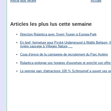
Article plus récent
Accueil
Articles les plus lus cette semaine
Direction Rulantica avec Snorri Touren à Europa-Park
En bref: fermeture pour Psyké Underground à Walibi Belgium, Mi
rivière sauvage à Villages Nature, …
Coup d’envoi de la campagne de recrutement du Parc Astérix
Rulantica prolonge ses horaires d'ouverture et enrichit son offre 
Le premier parc d'attractions 100 % Schtroumpf a ouvert ses po