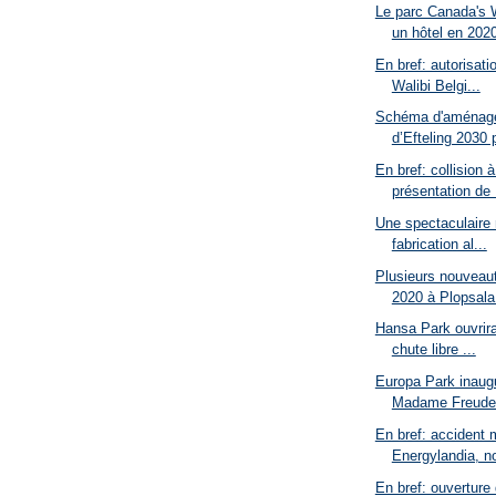
Le parc Canada's 
un hôtel en 202
En bref: autorisati
Walibi Belgi...
Schéma d'aménage
d’Efteling 2030 
En bref: collision 
présentation de .
Une spectaculaire
fabrication al...
Plusieurs nouveaut
2020 à Plopsala.
Hansa Park ouvrira
chute libre ...
Europa Park inaugur
Madame Freuden
En bref: accident 
Energylandia, no
En bref: ouverture 