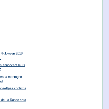
 Nigloween 2018,
.
s annoncent leurs
9
era la montagne
d ...
ône-Alpes confirme
 de La Ronde sera
t