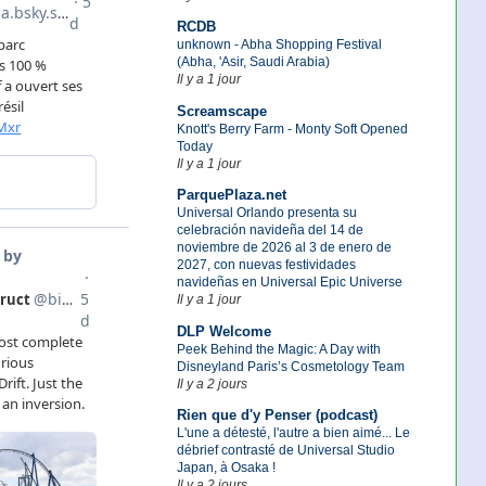
RCDB
unknown - Abha Shopping Festival
(Abha, 'Asir, Saudi Arabia)
Il y a 1 jour
Screamscape
Knott's Berry Farm - Monty Soft Opened
Today
Il y a 1 jour
ParquePlaza.net
Universal Orlando presenta su
celebración navideña del 14 de
noviembre de 2026 al 3 de enero de
2027, con nuevas festividades
navideñas en Universal Epic Universe
Il y a 1 jour
DLP Welcome
Peek Behind the Magic: A Day with
Disneyland Paris’s Cosmetology Team
Il y a 2 jours
Rien que d'y Penser (podcast)
L'une a détesté, l'autre a bien aimé... Le
débrief contrasté de Universal Studio
Japan, à Osaka !
Il y a 2 jours