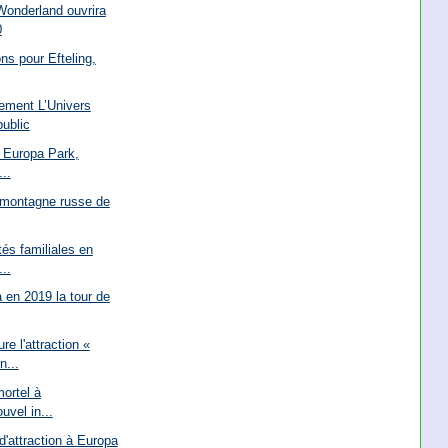
Wonderland ouvrira
0
ons pour Efteling,
ment L’Univers
public
à Europa Park,
..
 montagne russe de
és familiales en
..
 en 2019 la tour de
e l'attraction «
...
mortel à
uvel in...
d'attraction à Europa