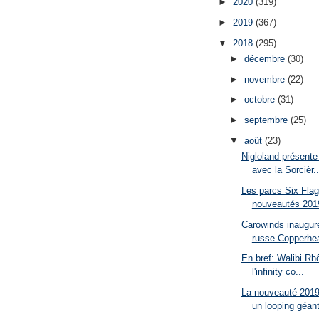
►
2020
(319)
►
2019
(367)
▼
2018
(295)
►
décembre
(30)
►
novembre
(22)
►
octobre
(31)
►
septembre
(25)
▼
août
(23)
Nigloland présente
avec la Sorcièr..
Les parcs Six Flag
nouveautés 201
Carowinds inaugur
russe Copperhea
En bref: Walibi Rh
l'infinity co...
La nouveauté 2019
un looping géan