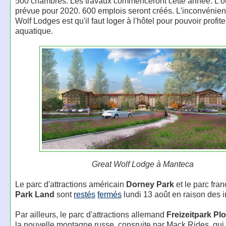
500 chambres. Les travaux commenceront cette année. L'ou
prévue pour 2020. 600 emplois seront créés. L'inconvénien
Wolf Lodges est qu'il faut loger à l'hôtel pour pouvoir profit
aquatique.
Great Wolf Lodge à Manteca
Le parc d'attractions américain
Dorney Park
et le parc fra
Park Land
sont
restés
fermés
lundi 13 août en raison des 
Par ailleurs, le parc d'attractions allemand
Freizeitpark Pl
la nouvelle montagne russe, consruite par Mack Rides, qui 