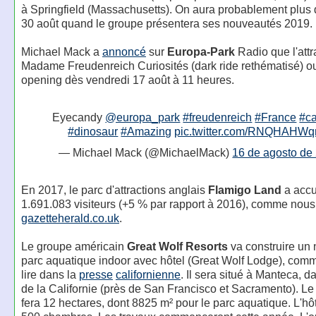
à Springfield (Massachusetts). On aura probablement plus d
30 août quand le groupe présentera ses nouveautés 2019.
Michael Mack a
annoncé
sur
Europa-Park
Radio que l'attr
Madame Freudenreich Curiosités (dark ride rethématisé) ouv
opening dès vendredi 17 août à 11 heures.
Eyecandy
@europa_park
#freudenreich
#France
#ca
#dinosaur
#Amazing
pic.twitter.com/RNQHAHW
— Michael Mack (@MichaelMack)
16 de agosto de
En 2017, le parc d'attractions anglais
Flamigo Land
a accue
1.691.083 visiteurs (+5 % par rapport à 2016), comme nous
gazetteherald.co.uk
.
Le groupe américain
Great Wolf Resorts
va construire un
parc aquatique indoor avec hôtel (Great Wolf Lodge), comm
lire dans la
presse
californienne
. Il sera situé à Manteca, d
de la Californie (près de San Francisco et Sacramento). L
fera 12 hectares, dont 8825 m² pour le parc aquatique. L'hô