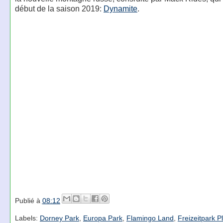
début de la saison 2019:
Dynamite
.
Publié à
08:12
Labels:
Dorney Park
,
Europa Park
,
Flamingo Land
,
Freizeitpark P