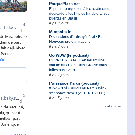
ParquePlaza.net
El primer parque temático totalmente
dedicado a los Pitufos ha abierto sus
puertas en Brasil
Il y a 3 jours
Mirapolis.fr
Discussions d'ordre général • Re:
Nouveau projet mirapolis
Il y a 3 jours
Go WDW (le podcast)
L'ERREUR FATALE en louant une
voiture aux Etats-Unis ! 🚗 (Ne vous
faites pas avoir)
Il y a 4 jours
Puissance Parcs (podcast)
#194 - l'Été Gaulois au Parc Astérix
s'annonce riche ! (AFTER-EVENT)
Il y a 5 jours
Tout afficher