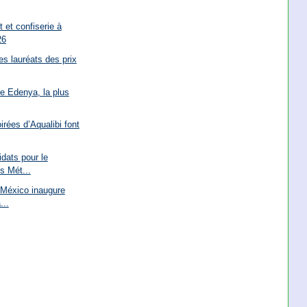
 et confiserie à
26
s lauréats des prix
re Edenya, la plus
irées d’Aqualibi font
dats pour le
s Mét...
 México inaugure
...