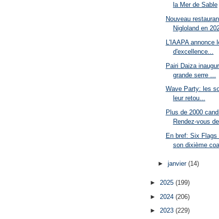
la Mer de Sable
Nouveau restaurant
Nigloland en 20
L'IAAPA annonce le
d'excellence...
Pairi Daiza inaugu
grande serre ...
Wave Party: les so
leur retou...
Plus de 2000 candi
Rendez-vous de
En bref: Six Flags
son dixième coa
►
janvier
(14)
►
2025
(199)
►
2024
(206)
►
2023
(229)