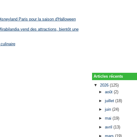
Disneyland Paris pour la saison d'Halloween
rabilandia vend des attractions, bientôt une
culinaire
Articles récents
▼
2026
(125)
►
août
(2)
►
juillet
(18)
►
juin
(24)
►
mai
(19)
►
avril
(13)
►
mars
(19)