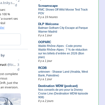
Screamscape
RMC Shows Off Wild Moose Test Track
POV
Il y a 19 heures
DLP Welcome
Batman Gotham City Escape at Parque
Warner Madrid
Il y a 1 jour
OOPARC
Walibi Rhône-Alpes : Code promo
Walibi Rhône-Alpes : 7 % de réduction
sur les billets d’entrée en 2026 (Bon
plan)
Il y a 1 jour
RCDB
unknown - Shawar Land (Anabta, West
Bank, Palestine)
Il y a 1 jour
Destination WDW (podcast)
Nos conseils de pro pour la Disney
Cruise Line (Destination WDW épisode
908)
Il y a 2 jours