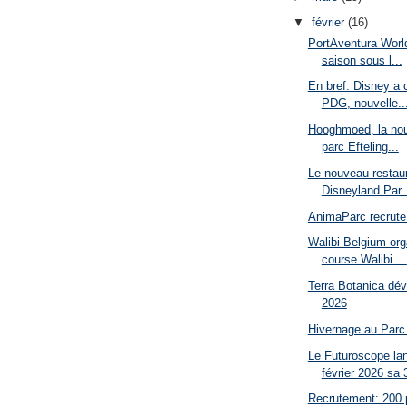
▼
février
(16)
PortAventura World
saison sous l...
En bref: Disney a 
PDG, nouvelle..
Hooghmoed, la nouv
parc Efteling...
Le nouveau restau
Disneyland Par..
AnimaParc recrute
Walibi Belgium org
course Walibi ...
Terra Botanica dé
2026
Hivernage au Parc 
Le Futuroscope la
février 2026 sa 3
Recrutement: 200 p