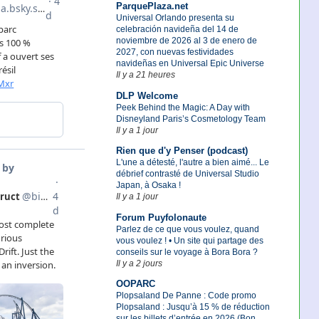
ParquePlaza.net
Universal Orlando presenta su
celebración navideña del 14 de
noviembre de 2026 al 3 de enero de
2027, con nuevas festividades
navideñas en Universal Epic Universe
Il y a 21 heures
DLP Welcome
Peek Behind the Magic: A Day with
Disneyland Paris’s Cosmetology Team
Il y a 1 jour
Rien que d'y Penser (podcast)
L'une a détesté, l'autre a bien aimé... Le
débrief contrasté de Universal Studio
Japan, à Osaka !
Il y a 1 jour
Forum Puyfolonaute
Parlez de ce que vous voulez, quand
vous voulez ! • Un site qui partage des
conseils sur le voyage à Bora Bora ?
Il y a 2 jours
OOPARC
Plopsaland De Panne : Code promo
Plopsaland : Jusqu’à 15 % de réduction
sur les billets d’entrée en 2026 (Bon