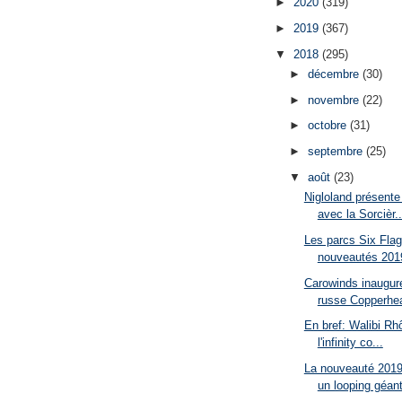
►
2020
(319)
►
2019
(367)
▼
2018
(295)
►
décembre
(30)
►
novembre
(22)
►
octobre
(31)
►
septembre
(25)
▼
août
(23)
Nigloland présente
avec la Sorcièr..
Les parcs Six Flag
nouveautés 201
Carowinds inaugur
russe Copperhea
En bref: Walibi Rh
l'infinity co...
La nouveauté 2019
un looping géan