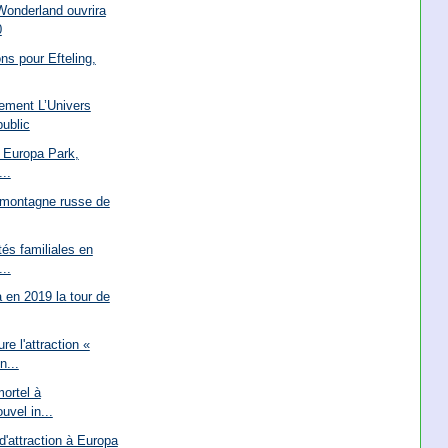
Wonderland ouvrira
0
ons pour Efteling,
ment L’Univers
public
à Europa Park,
..
 montagne russe de
és familiales en
..
 en 2019 la tour de
e l'attraction «
...
mortel à
uvel in...
d'attraction à Europa