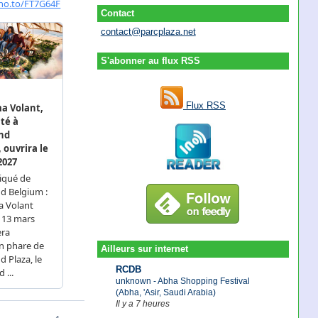
Contact
contact@parcplaza.net
S'abonner au flux RSS
Flux RSS
Ailleurs sur internet
RCDB
unknown - Abha Shopping Festival
(Abha, 'Asir, Saudi Arabia)
Il y a 7 heures