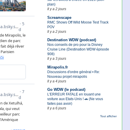
plan)
Il y a 2 jours
Screamscape
RMC Shows Off Wild Moose Test Track
POV
Il y a 2 jours
Destination WDW (podcast)
Nos conseils de pro pour la Disney
Cruise Line (Destination WDW épisode
908)
Il y a 3 jours
Mirapolis.fr
Discussions d'ordre général • Re:
Nouveau projet mirapolis
Il y a 4 jours
Go WDW (le podcast)
L'ERREUR FATALE en louant une
voiture aux Etats-Unis ! 🚗 (Ne vous
faites pas avoir)
Il y a 6 jours
Tout afficher