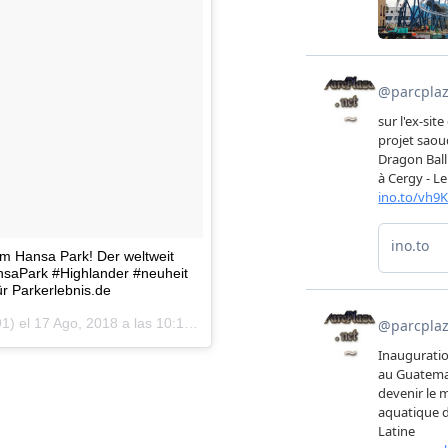
im Hansa Park! Der weltweit
nsaPark #Highlander #neuheit
ür Parkerlebnis.de
1) el
17 Ago, 2018 a las 10:19 PDT