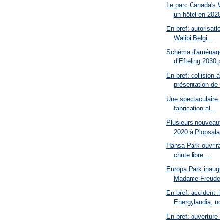
Le parc Canada's 
un hôtel en 202
En bref: autorisati
Walibi Belgi...
Schéma d'aménage
d’Efteling 2030 
En bref: collision 
présentation de .
Une spectaculaire
fabrication al...
Plusieurs nouveaut
2020 à Plopsala.
Hansa Park ouvrira
chute libre ...
Europa Park inaugur
Madame Freuden
En bref: accident 
Energylandia, no
En bref: ouverture 