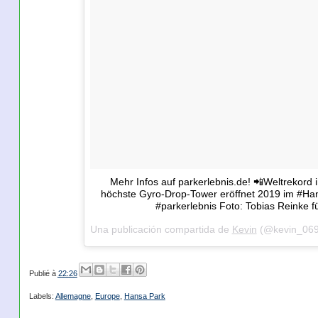
Mehr Infos auf parkerlebnis.de! 📲Weltrekord 
höchste Gyro-Drop-Tower eröffnet 2019 im #Ha
#parkerlebnis Foto: Tobias Reinke f
Una publicación compartida de
Kevin
(@kevin_069
Publié à
22:26
Labels:
Allemagne
,
Europe
,
Hansa Park