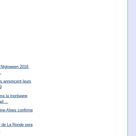
 Nigloween 2018,
.
s annoncent leurs
9
era la montagne
d ...
ône-Alpes confirme
 de La Ronde sera
t