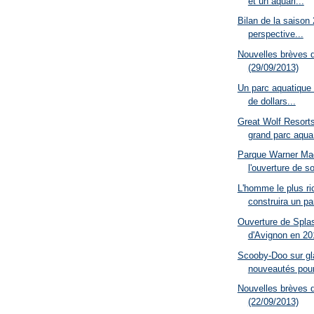
et un aquari...
Bilan de la saison
perspective...
Nouvelles brèves 
(29/09/2013)
Un parc aquatique 
de dollars...
Great Wolf Resorts
grand parc aqua.
Parque Warner Ma
l'ouverture de so
L'homme le plus ri
construira un par
Ouverture de Spla
d'Avignon en 201
Scooby-Doo sur gl
nouveautés pour
Nouvelles brèves 
(22/09/2013)