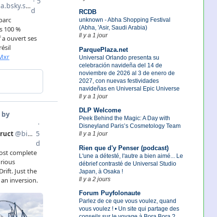
RCDB
unknown - Abha Shopping Festival
(Abha, 'Asir, Saudi Arabia)
Il y a 1 jour
ParquePlaza.net
Universal Orlando presenta su
celebración navideña del 14 de
noviembre de 2026 al 3 de enero de
2027, con nuevas festividades
navideñas en Universal Epic Universe
Il y a 1 jour
DLP Welcome
Peek Behind the Magic: A Day with
Disneyland Paris’s Cosmetology Team
Il y a 1 jour
Rien que d'y Penser (podcast)
L'une a détesté, l'autre a bien aimé... Le
débrief contrasté de Universal Studio
Japan, à Osaka !
Il y a 2 jours
Forum Puyfolonaute
Parlez de ce que vous voulez, quand
vous voulez ! • Un site qui partage des
conseils sur le voyage à Bora Bora ?