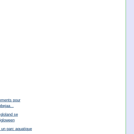
lements pour
bejaa...
gloland se
igloween
a un parc aquatique