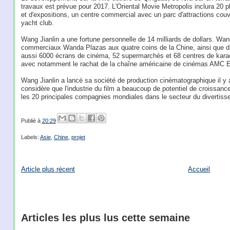
travaux est prévue pour 2017. L'Oriental Movie Metropolis inclura 20
et d'expositions, un centre commercial avec un parc d'attractions couve
yacht club.
Wang Jianlin a une fortune personnelle de 14 milliards de dollars. Wa
commerciaux Wanda Plazas aux quatre coins de la Chine, ainsi que d
aussi 6000 écrans de cinéma, 52 supermarchés et 68 centres de karaoke
avec notamment le rachat de la chaîne américaine de cinémas AMC Ent
Wang Jianlin a lancé sa société de production cinématographique il y 
considère que l'industrie du film a beaucoup de potentiel de croissan
les 20 principales compagnies mondiales dans le secteur du divertisse
Publié à
20:29
Labels:
Asie
,
Chine
,
projet
Article plus récent
Accueil
Articles les plus lus cette semaine