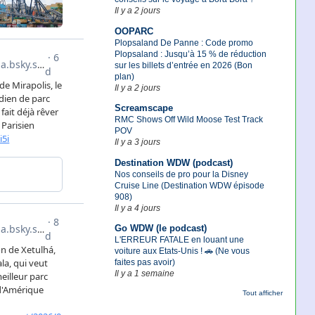
Il y a 2 jours
OOPARC
Plopsaland De Panne : Code promo
Plopsaland : Jusqu’à 15 % de réduction
sur les billets d’entrée en 2026 (Bon
plan)
Il y a 2 jours
Screamscape
RMC Shows Off Wild Moose Test Track
POV
Il y a 3 jours
Destination WDW (podcast)
Nos conseils de pro pour la Disney
Cruise Line (Destination WDW épisode
908)
Il y a 4 jours
Go WDW (le podcast)
L'ERREUR FATALE en louant une
voiture aux Etats-Unis ! 🚗 (Ne vous
faites pas avoir)
Il y a 1 semaine
Tout afficher