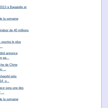
 2013 à Bagatelle et
de la semaine
indoor de 40 millions
 ouvrira le plus
..
drid annonce
n pa...
che de Chine
c ...
shworld près
4: u...
ace sera une des
 ...
de la semaine