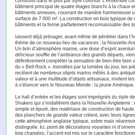
construits dans le plus pur style colonial. L’ensemble c
bâtiment principal de quatre étages blanchi à la chaux e
bâtiments annexes, couvrant de manière harmonieuse 
surface de 7 000 m². La construction en bois typique de 
bâtiments et la forme parfaitement reconnaissable des to
laissent déjà présager, avant même de pénétrer dans l’hô
thème de ce nouveau lieu de vacances : la Nouvelle-Ang
Un brin d’atmosphère marine, une dose d’esprit aventurie
délicieux souffle de l’ambiance des grands départs, vie
définitivement compléter la sensation de bien-être bien 
du « Bell Rock ». Inondées par la lumière du jour, les pi
recèlent de nombreux objets marins mêlés à des antiqui
valeur et à une multitude d’objets artisanaux, invitent les
à s’élancer vers le Nouveau Monde : la jeune Amérique.
Le hall d’entrée et les étages sont imprégnés du style d
Shakers qui s’installèrent dans la Nouvelle-Angleterre :
simple et épuré, des matériaux de construction de haute 
des planchers de grande valeur créent, avec leurs lignes
cette atmosphère anglaise typique, sobre mais néanmoi
distinguée. Ici, point de décorations voyantes ni d’orne
trop chargées, l’accent est mis sur le caractère fonctionn