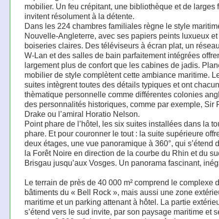
mobilier. Un feu crépitant, une bibliothèque et de larges 
invitent résolument à la détente.
Dans les 224 chambres familiales règne le style maritim
Nouvelle-Angleterre, avec ses papiers peints luxueux et
boiseries claires. Des téléviseurs à écran plat, un réseau
W-Lan et des salles de bain parfaitement intégrées offre
largement plus de confort que les cabines de jadis. Plan
mobilier de style complètent cette ambiance maritime. L
suites intègrent toutes des détails typiques et ont chacu
thèmatique personnelle comme différentes colonies ang
des personnalités historiques, comme par exemple, Sir 
Drake ou l’amiral Horatio Nelson.
Point phare de l’hôtel, les six suites installées dans la to
phare. Et pour couronner le tout : la suite supérieure offre
deux étages, une vue panoramique à 360°, qui s’étend 
la Forêt Noire en direction de la courbe du Rhin et du s
Brisgau jusqu’aux Vosges. Un panorama fascinant, inéga
Le terrain de près de 40 000 m² comprend le complexe 
bâtiments du « Bell Rock », mais aussi une zone extérie
maritime et un parking attenant à hôtel. La partie extérie
s’étend vers le sud invite, par son paysage maritime et 