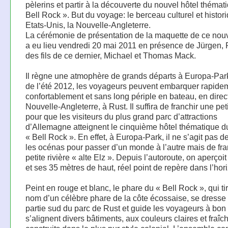
pèlerins et partir à la découverte du nouvel hôtel thémat
Bell Rock ». But du voyage: le berceau culturel et histor
Etats-Unis, la Nouvelle-Angleterre.
La cérémonie de présentation de la maquette de ce nouv
a eu lieu vendredi 20 mai 2011 en présence de Jürgen, 
des fils de ce dernier, Michael et Thomas Mack.
Il règne une atmophère de grands départs à Europa-Park 
de l’été 2012, les voyageurs peuvent embarquer rapide
confortablement et sans long périple en bateau, en direc
Nouvelle-Angleterre, à Rust. Il suffira de franchir une peti
pour que les visiteurs du plus grand parc d’attractions
d’Allemagne atteignent le cinquième hôtel thématique du
« Bell Rock ». En effet, à Europa-Park, il ne s’agit pas d
les océnas pour passer d’un monde à l’autre mais de fra
petite rivière « alte Elz ». Depuis l’autoroute, on aperçoit
et ses 35 mètres de haut, réel point de repère dans l’hor
Peint en rouge et blanc, le phare du « Bell Rock », qui ti
nom d’un célèbre phare de la côte écossaise, se dresse 
partie sud du parc de Rust et guide les voyageurs à bon 
s’alignent divers bâtiments, aux couleurs claires et fraîc