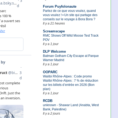
Forum Puyfolonaute
Parlez de ce que vous voulez, quand
vous voulez ! • Un site qui partage des
conseils sur le voyage à Bora Bora ?
Il y a 21 heures
Screamscape
RMC Shows Off Wild Moose Test Track
POV
Il y a 1 jour
DLP Welcome
Batman Gotham City Escape at Parque
Warner Madrid
Il y a 1 jour
OOPARC
Walibi Rhône-Alpes : Code promo
Walibi Rhône-Alpes : 7 % de réduction
sur les billets d’entrée en 2026 (Bon
plan)
Il y a 1 jour
RCDB
unknown - Shawar Land (Anabta, West
Bank, Palestine)
Il y a 2 jours