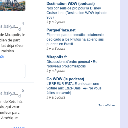
Destination WDW (podcast)
Nos conseils de pro pour la Disney
Cruise Line (Destination WDW épisode
908)
Il y a 2 jours
ParquePlaza.net
El primer parque temático totalmente
dedicado a los Pitufos ha abierto sus
puertas en Brasil
Il y a 3 jours
Mirapolis.fr
Discussions d'ordre général • Re:
Nouveau projet mirapolis
Il y a 3 jours
Go WDW (le podcast)
L'ERREUR FATALE en louant une
voiture aux Etats-Unis ! 🚗 (Ne vous
faites pas avoir)
Il y a 5 jours
Tout afficher