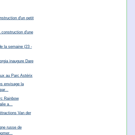
nstruction d'un petit
a construction d'une
e la semaine (23 -
orgia inaugure Dare
ux au Parc Astérix
s envisage la
par...
arc Rainbow
lie a...
attractions Van der
gne russe de
oomer...