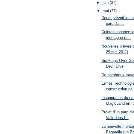
►
juin
(37)
▼
mai
(37)
Douai prévoit la co
parc d'at...
Duinrell annonce l
montagne ru...
Nouvelles brèves d
29 mai 2011)
Six Flags Over Ge
Devil Dive
De nombreux trava
Ermes Technologie
construction de 
Inauguration du p
MagicLand en Ita
Projet d'un parc d'
Valk dans l...
La nouvelle monta
Bagatelle (un B