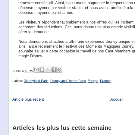
trimestre consécutif. Ainsi, nous avons augmenté la fréquentation
dépense moyenne par visiteur stable, et nous avons amélioré à la fo
dépense moyenne par chambre.
Les visiteurs répondent favorablement à nos offres qui les incitent 
accordant des réductions. Ceci nous donne une plus grande visibili
gérer la demande.
Nous demeurons attachés à offrir une expérience Disney unique et 
ainsi lancé récemment le Festival des Moments Magiques Disney, n
souhaite saluer à cette occasion le travail de nos Cast Members qu
magie Disney.
Publié à
10:35
Labels:
Disneyland Paris
,
Disneyland Resort Paris
,
Europe
,
France
Article plus récent
Accueil
Articles les plus lus cette semaine