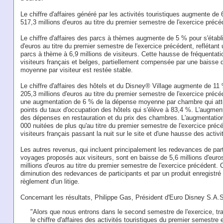
Le chiffre d'affaires généré par les activités touristiques augmente de 
517,3 millions d'euros au titre du premier semestre de l'exercice précé
Le chiffre d'affaires des parcs à thèmes augmente de 5 % pour s'établir
d'euros au titre du premier semestre de l'exercice précédent, reflétan
parcs à thème à 6,9 millions de visiteurs. Cette hausse de fréquentat
visiteurs français et belges, partiellement compensée par une baisse
moyenne par visiteur est restée stable.
Le chiffre d'affaires des hôtels et du Disney® Village augmente de 11 %
205,3 millions d'euros au titre du premier semestre de l'exercice précé
une augmentation de 6 % de la dépense moyenne par chambre qui att
points du taux d'occupation des hôtels qui s'élève à 83,4 %. L'augme
des dépenses en restauration et du prix des chambres. L'augmentation
000 nuitées de plus qu'au titre du premier semestre de l'exercice pré
visiteurs français passant la nuit sur le site et d'une hausse des activi
Les autres revenus, qui incluent principalement les redevances de part
voyages proposés aux visiteurs, sont en baisse de 5,6 millions d'euros 
millions d'euros au titre du premier semestre de l'exercice précédent. 
diminution des redevances de participants et par un produit enregistré
règlement d'un litige.
Concernant les résultats, Philippe Gas, Président d'Euro Disney S.A.S
"Alors que nous entrons dans le second semestre de l'exercice, trad
le chiffre d'affaires des activités touristiques du premier semestr