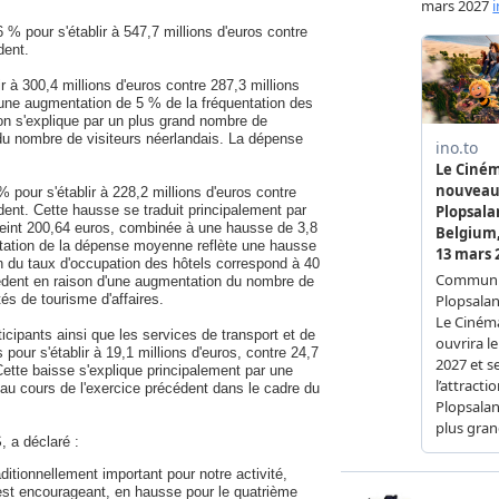
6 % pour s'établir à 547,7 millions d'euros contre
dent.
 à 300,4 millions d'euros contre 287,3 millions
t une augmentation de 5 % de la fréquentation des
ion s'explique par un plus grand nombre de
 du nombre de visiteurs néerlandais. La dépense
 pour s'établir à 228,2 millions d'euros contre
dent. Cette hausse se traduit principalement par
eint 200,64 euros, combinée à une hausse de 3,8
ntation de la dépense moyenne reflète une hausse
 du taux d'occupation des hôtels correspond à 40
cédent en raison d'une augmentation du nombre de
tés de tourisme d'affaires.
icipants ainsi que les services de transport et de
pour s'établir à 19,1 millions d'euros, contre 24,7
Cette baisse s'explique principalement par une
 au cours de l'exercice précédent dans le cadre du
, a déclaré :
itionnellement important pour notre activité,
e est encourageant, en hausse pour le quatrième