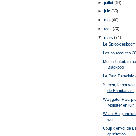
►
juillet
(64)
►
juin
(65)
►
mai
(60)
►
avril
(73)
▼
mars
(74)
Le Sprookjesboom d
Les nouveautés 2
Merlin Entertainme
Blackpool
Le Parc Paradisio 
Sieben, le nouvea
de Phantasia...
Walygator Parc pré
Monster en juin
Walibi Belgium lan
web
Coup d'envoi de L'
génération ...