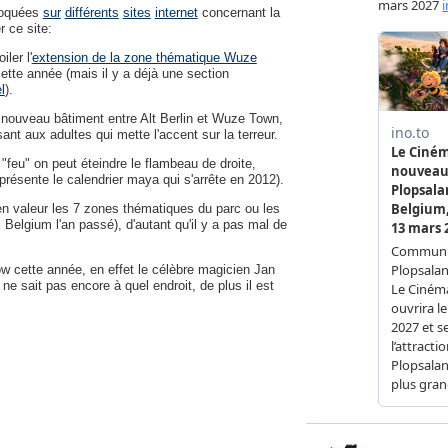
évoquées
sur
différents
sites
internet
concernant la
 ce site:
iler l'
extension de la zone thématique Wuze
cette année (mais il y a déjà une section
l
).
 nouveau bâtiment entre Alt Berlin et Wuze Town,
sant aux adultes qui mette l'accent sur la terreur.
 "feu" on peut éteindre le flambeau de droite,
eprésente le calendrier maya qui s'arrête en 2012).
en valeur les 7 zones thématiques du parc ou les
i Belgium l'an passé), d'autant qu'il y a pas mal de
ow cette année, en effet le célèbre magicien Jan
 sait pas encore à quel endroit, de plus il est