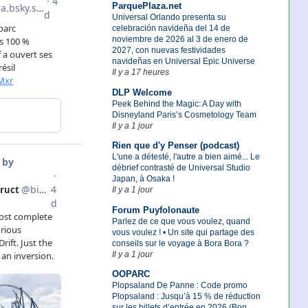
ParquePlaza.net
Universal Orlando presenta su
celebración navideña del 14 de
noviembre de 2026 al 3 de enero de
2027, con nuevas festividades
navideñas en Universal Epic Universe
Il y a 17 heures
DLP Welcome
Peek Behind the Magic: A Day with
Disneyland Paris’s Cosmetology Team
Il y a 1 jour
Rien que d'y Penser (podcast)
L'une a détesté, l'autre a bien aimé... Le
débrief contrasté de Universal Studio
Japan, à Osaka !
Il y a 1 jour
Forum Puyfolonaute
Parlez de ce que vous voulez, quand
vous voulez ! • Un site qui partage des
conseils sur le voyage à Bora Bora ?
Il y a 1 jour
OOPARC
Plopsaland De Panne : Code promo
Plopsaland : Jusqu’à 15 % de réduction
sur les billets d’entrée en 2026 (Bon