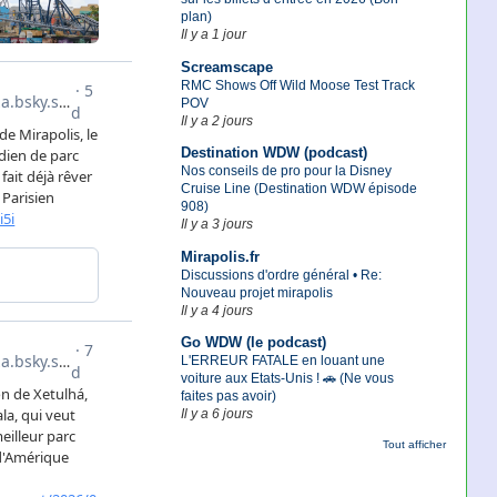
plan)
Il y a 1 jour
Screamscape
RMC Shows Off Wild Moose Test Track
POV
Il y a 2 jours
Destination WDW (podcast)
Nos conseils de pro pour la Disney
Cruise Line (Destination WDW épisode
908)
Il y a 3 jours
Mirapolis.fr
Discussions d'ordre général • Re:
Nouveau projet mirapolis
Il y a 4 jours
Go WDW (le podcast)
L'ERREUR FATALE en louant une
voiture aux Etats-Unis ! 🚗 (Ne vous
faites pas avoir)
Il y a 6 jours
Tout afficher