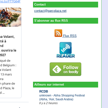
Contact
contact@parcplaza.net
S'abonner au flux RSS
Flux RSS
Ailleurs sur internet
RCDB
unknown - Abha Shopping Festival
(Abha, 'Asir, Saudi Arabia)
Il y a 2 heures