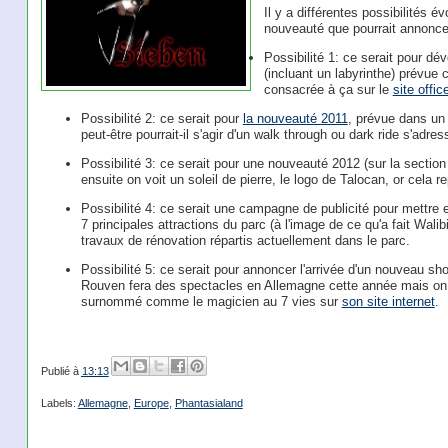
Il y a différentes possibilités 
nouveauté que pourrait annoncer
Possibilité 1: ce serait pour dévo
(incluant un labyrinthe) prévue 
consacrée à ça sur le
site office
Possibilité 2: ce serait pour
la nouveauté 2011
, prévue dans un
peut-être pourrait-il s'agir d'un walk through ou dark ride s'adres
Possibilité 3: ce serait pour une nouveauté 2012 (sur la section
ensuite on voit un soleil de pierre, le logo de Talocan, or cela r
Possibilité 4: ce serait une campagne de publicité pour mettre 
7 principales attractions du parc (à l'image de ce qu'a fait Walib
travaux de rénovation répartis actuellement dans le parc.
Possibilité 5: ce serait pour annoncer l'arrivée d'un nouveau sh
Rouven fera des spectacles en Allemagne cette année mais on ne
surnommé comme le magicien au 7 vies sur
son site internet
.
Publié à
13:13
Labels:
Allemagne
,
Europe
,
Phantasialand