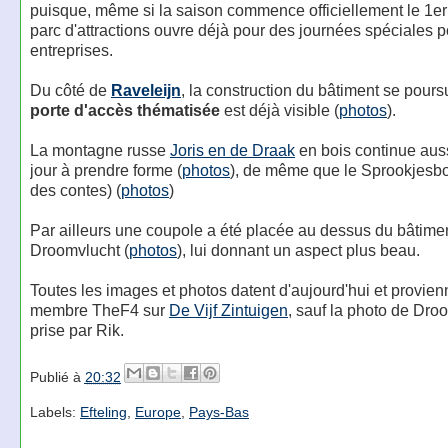
puisque, même si la saison commence officiellement le 1er a
parc d'attractions ouvre déjà pour des journées spéciales 
entreprises.
Du côté de
Raveleijn
, la construction du bâtiment se poursu
porte d'accès thématisée
est déjà visible (
photos
).
La montagne russe
Joris en de Draak
en bois continue auss
jour à prendre forme (
photos
), de même que le Sprookjesb
des contes) (
photos
)
Par ailleurs une coupole a été placée au dessus du bâtime
Droomvlucht (
photos
), lui donnant un aspect plus beau.
Toutes les images et photos datent d'aujourd'hui et provien
membre TheF4 sur
De Vijf Zintuigen
, sauf la photo de Dro
prise par Rik.
Publié à
20:32
Labels:
Efteling
,
Europe
,
Pays-Bas