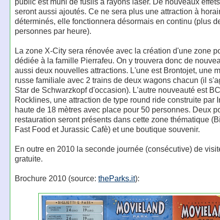
public est muni de fusils à rayons laser. De nouveaux effet
seront aussi ajoutés. Ce ne sera plus une attraction à horai
déterminés, elle fonctionnera désormais en continu (plus d
personnes par heure).
La zone X-City sera rénovée avec la création d'une zone p
dédiée à la famille Pierrafeu. On y trouvera donc de nouve
aussi deux nouvelles attractions. L'une est Brontojet, une
russe familiale avec 2 trains de deux wagons chacun (il s'ag
Star de Schwarzkopf d'occasion). L'autre nouveauté est B
Rocklines, une attraction de type round ride construite par 
haute de 18 mètres avec place pour 50 personnes. Deux po
restauration seront présents dans cette zone thématique (B
Fast Food et Jurassic Cafè) et une boutique souvenir.
En outre en 2010 la seconde journée (consécutive) de visit
gratuite.
Brochure 2010 (source:
theParks.it
):