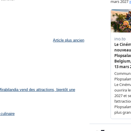
Article plus ancien
rabilandia vend des attractions, bientôt une
culinaire