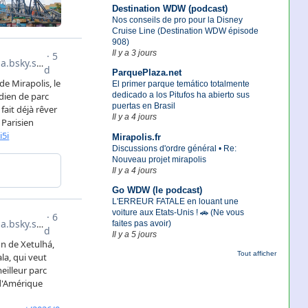
Destination WDW (podcast)
Nos conseils de pro pour la Disney
Cruise Line (Destination WDW épisode
908)
Il y a 3 jours
ParquePlaza.net
El primer parque temático totalmente
dedicado a los Pitufos ha abierto sus
puertas en Brasil
Il y a 4 jours
Mirapolis.fr
Discussions d'ordre général • Re:
Nouveau projet mirapolis
Il y a 4 jours
Go WDW (le podcast)
L'ERREUR FATALE en louant une
voiture aux Etats-Unis ! 🚗 (Ne vous
faites pas avoir)
Il y a 5 jours
Tout afficher