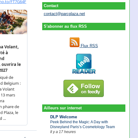
Contact
contact@parcplaza.net
S'abonner au flux RSS
Flux RSS
Ailleurs sur internet
DLP Welcome
Peek Behind the Magic: A Day with
Disneyland Paris’s Cosmetology Team
Il y a 17 heures