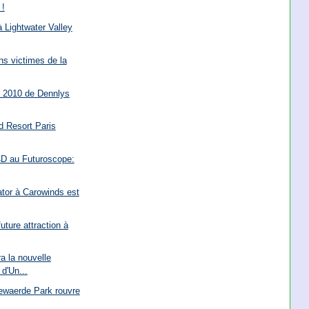
 !
 Lightwater Valley
s victimes de la
é 2010 de Dennlys
d Resort Paris
 4D au Futuroscope:
dator à Carowinds est
uture attraction à
a la nouvelle
d'Un...
ewaerde Park rouvre