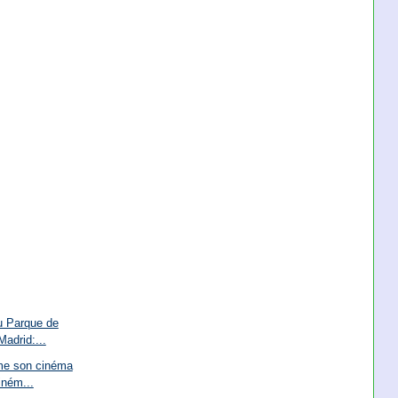
u Parque de
adrid:...
rme son cinéma
iném...