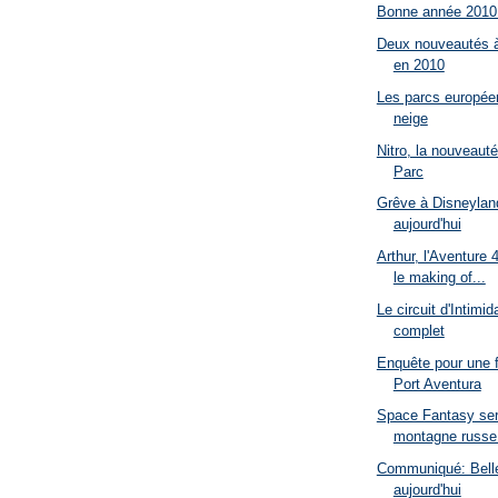
Bonne année 2010
Deux nouveautés à
en 2010
Les parcs européen
neige
Nitro, la nouveaut
Parc
Grêve à Disneylan
aujourd'hui
Arthur, l'Aventure
le making of...
Le circuit d'Intimi
complet
Enquête pour une f
Port Aventura
Space Fantasy ser
montagne russe 
Communiqué: Bell
aujourd'hui