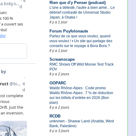
Rien que d'y Penser (podcast)
L'une a détesté, l'autre a bien aimé... Le
débrief contrasté de Universal Studio
Japan, à Osaka !
Il y a 1 jour
Forum Puyfolonaute
Parlez de ce que vous voulez, quand
vous voulez ! • Un site qui partage des
conseils sur le voyage à Bora Bora ?
Il y a 1 jour
Screamscape
RMC Shows Off Wild Moose Test Track
POV
Il y a 2 jours
OOPARC
Walibi Rhône-Alpes : Code promo
Walibi Rhône-Alpes : 7 % de réduction
sur les billets d’entrée en 2026 (Bon
plan)
Il y a 2 jours
RCDB
unknown - Shawar Land (Anabta, West
Bank, Palestine)
Il y a 3 jours