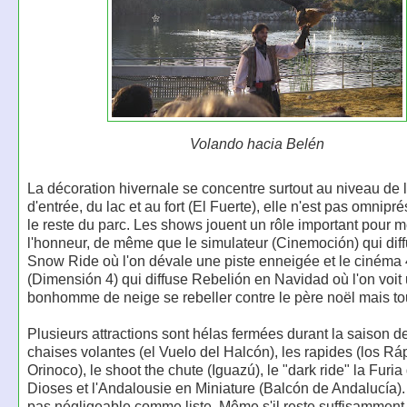
Volando hacia Belén
La décoration hivernale se concentre surtout au niveau de 
d'entrée, du lac et au fort (El Fuerte), elle n'est pas omnip
le reste du parc. Les shows jouent un rôle important pour m
l'honneur, de même que le simulateur (Cinemoción) qui diffu
Snow Ride où l'on dévale une piste enneigée et le cinéma
(Dimensión 4) qui diffuse Rebelión en Navidad où l'on voit
bonhomme de neige se rebeller contre le père noël mais tout
Plusieurs attractions sont hélas fermées durant la saison de
chaises volantes (el Vuelo del Halcón), les rapides (los Rá
Orinoco), le shoot the chute (Iguazú), le "dark ride" la Furia
Dioses et l'Andalousie en Miniature (Balcón de Andalucía).
pas négligeable comme liste. Même s'il reste suffisammen