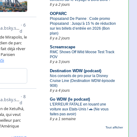
Il y a 2 jours
OOPARC
Plopsaland De Panne : Code promo
Plopsaland : Jusqu’à 15 % de réduction
sur les billets d’entrée en 2026 (Bon
plan)
Il y a 2 jours
Screamscape
RMC Shows Off Wild Moose Test Track
POV
Il y a 3 jours
Destination WDW (podcast)
Nos conseils de pro pour la Disney
Cruise Line (Destination WDW épisode
908)
Il y a 4 jours
Go WDW (le podcast)
L'ERREUR FATALE en louant une
voiture aux Etats-Unis ! 🚗 (Ne vous
faites pas avoir)
Il y a 1 semaine
Tout afficher