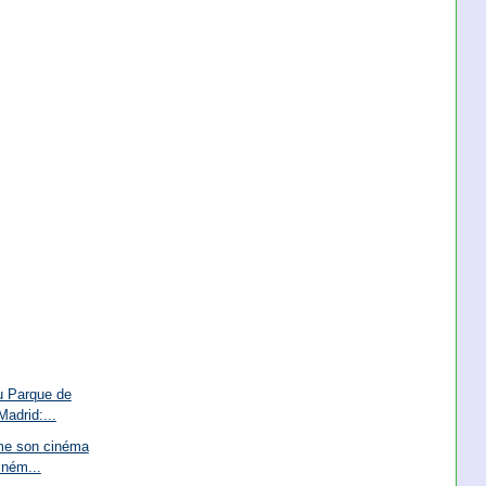
u Parque de
adrid:...
rme son cinéma
iném...