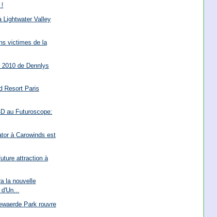
 !
 Lightwater Valley
s victimes de la
é 2010 de Dennlys
d Resort Paris
 4D au Futuroscope:
dator à Carowinds est
uture attraction à
a la nouvelle
d'Un...
ewaerde Park rouvre