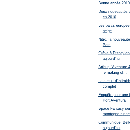
Bonne année 2010
Deux nouveautés à
en 2010
Les parcs européen
neige
Nitro, la nouveaut
Parc
Grêve à Disneylan
aujourd'hui
Arthur, l'Aventure
le making of...
Le circuit d'Intimi
complet
Enquête pour une f
Port Aventura
Space Fantasy ser
montagne russe 
Communiqué: Bell
aujourd'hui