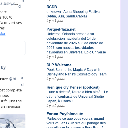
RCDB
unknown - Abha Shopping Festival
(Abha, 'Asir, Saudi Arabia)
Il y a 1 jour
ParquePlaza.net
Universal Orlando presenta su
celebración navideña del 14 de
noviembre de 2026 al 3 de enero de
2027, con nuevas festividades
navideñas en Universal Epic Universe
Il y a 1 jour
DLP Welcome
Peek Behind the Magic: A Day with
Disneyland Paris’s Cosmetology Team
Il y a 2 jours
Rien que d'y Penser (podcast)
L'une a détesté, l'autre a bien aimé... Le
débrief contrasté de Universal Studio
Japan, à Osaka !
Il y a 2 jours
Forum Puyfolonaute
Parlez de ce que vous voulez, quand
vous voulez ! • Un site qui partage des
conseils sur le voyage à Bora Bora ?