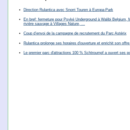
Direction Rulantica avec Snorri Touren à Europa-Park
En bref: fermeture pour Psyké Underground à Walibi Belgium, Mi
rivière sauvage à Villages Nature, …
Coup d’envoi de la campagne de recrutement du Parc Astérix
Rulantica prolonge ses horaires d'ouverture et enrichit son offre 
Le premier parc d'attractions 100 % Schtroumpf a ouvert ses po