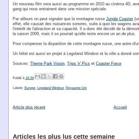
Un nouveau film sera aussi au programme en 2010 au cinéma 4D, ave
gang qui nous entrainent dans une mission spéciale.
Par ailleurs on peut signaler que la montagne russe
Jungle Coaster
(un
effet, elle causait des nuisances sonores, suite à quoi les wagons av
l'intérêt de l'attraction et sa capacité. Il a donc été décidé de la démon
la saison 2009, mais il se pourrait qu'elle reste encore un an de plus.
Pour compenser la disparition de cette montagne russe, une autre d'un
Un hôtel est aussi en projet à Legoland Windsor et la ville a donné son
Sources:
Theme Park Vision
,
Trips 'n' Pics
et
Coaster Force
Publié à
16:39
Labels:
Europe
,
Legoland Windsor
,
Royaume-Uni
Article plus récent
Accueil
Articles les plus lus cette semaine