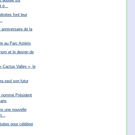
d appuie sur
t é...
roites font leur
..
anniversaire de la
re au Parc Astérix
 nom et le design de
 Cactus Valley », le
ra seul son futur
y nommé Président
aris
ns une nouvelle
t...
tuites pour célébrer