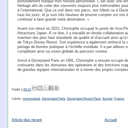
profondément marqué mon histoire personnelle. C’est avec une émot
héritage afin de créer des souvenirs toujours plus mémorables pou
à l’international. Que ce soit dans nos parcs, nos hôtels ou à Disne
tous les jours, et je suis très heureux de pouvoir compter sur nos
continuer à faire grandir notre destination. »
Avant son retour en 2023, Christophe occupait le poste de Vice-P
Attractions Japan. À ce titre, il a travaillé en étroite collaboratio
maintien des plus haut standards de qualité et d’accueil ainsi qu’à
de Tokyo Disney Resort. Son expérience a également renforcé la co
partage de bonnes pratiques à l’échelle mondiale. Il a par ailleurs
complétant ainsi sa vision globale du parcours visiteur.
Arrivé à Disneyland Paris en 1991, Christophe a ensuite occupé 
croissants dans les domaines des opérations et des fonctions suppo
de grandes équipes internationales et à mener des projets complexe
Publié à
00:21
Labels:
communiqué
,
Disneyland Paris
,
Disneyland Resort Paris
,
Europe
,
France
Article plus récent
Accueil