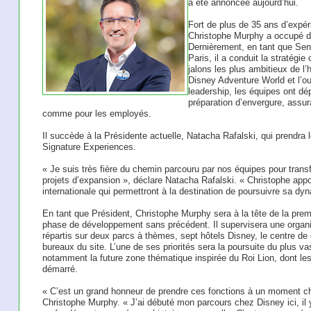
a été annoncée aujourd’hui.
Fort de plus de 35 ans d’expé
Christophe Murphy a occupé de
Dernièrement, en tant que Sen
Paris, il a conduit la stratégi
jalons les plus ambitieux de l’h
Disney Adventure World et l’o
leadership, les équipes ont dé
préparation d’envergure, assur
comme pour les employés.
Il succède à la Présidente actuelle, Natacha Rafalski, qui prendra l
Signature Experiences.
« Je suis très fière du chemin parcouru par nos équipes pour trans
projets d’expansion », déclare Natacha Rafalski. « Christophe appo
internationale qui permettront à la destination de poursuivre sa d
En tant que Président, Christophe Murphy sera à la tête de la prem
phase de développement sans précédent. Il supervisera une organ
répartis sur deux parcs à thèmes, sept hôtels Disney, le centre de 
bureaux du site. L’une de ses priorités sera la poursuite du plus v
notamment la future zone thématique inspirée du Roi Lion, dont le
démarré.
« C’est un grand honneur de prendre ces fonctions à un moment ch
Christophe Murphy. « J’ai débuté mon parcours chez Disney ici, il y