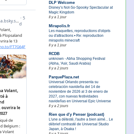
DLP Welcome
Disney’s Not-So-Spooky Spectacular at
Magic Kingdom
Il y a 1 jour
Mirapolis.fr
Les maquettes, reproductions d'objets
ou d'attractions • Re: reproduction
mirapolis minecraft
Il y a 1 jour
RCDB
unknown - Abha Shopping Festival
(Abha, 'Asir, Saudi Arabia)
Il y a 2 jours
ParquePlaza.net
Universal Orlando presenta su
celebración navideña del 14 de
noviembre de 2026 al 3 de enero de
2027, con nuevas festividades
navideñas en Universal Epic Universe
Il y a 2 jours
Rien que d'y Penser (podcast)
L'une a détesté, l'autre a bien aimé... Le
débrief contrasté de Universal Studio
Japan, à Osaka !
Il y a 3 jours