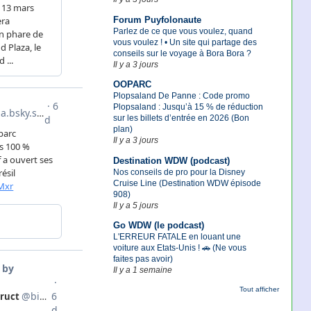
Forum Puyfolonaute
Parlez de ce que vous voulez, quand
vous voulez ! • Un site qui partage des
conseils sur le voyage à Bora Bora ?
Il y a 3 jours
OOPARC
Plopsaland De Panne : Code promo
Plopsaland : Jusqu’à 15 % de réduction
sur les billets d’entrée en 2026 (Bon
plan)
Il y a 3 jours
Destination WDW (podcast)
Nos conseils de pro pour la Disney
Cruise Line (Destination WDW épisode
908)
Il y a 5 jours
Go WDW (le podcast)
L'ERREUR FATALE en louant une
voiture aux Etats-Unis ! 🚗 (Ne vous
faites pas avoir)
Il y a 1 semaine
Tout afficher