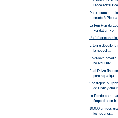
PortAventura Worl
l'accélérateur ce
Deux fourmis malad
entrée à Plopsa.
La Fun Run du 15e 
Fondation Por...
Un été spectaculai
Efteling dévoile le
la nouvell...
BoldMove dévoile «
nouvel univ...
Pairi Daiza finance
parc aquatiqu...
Christophe Murph
de Disneyland P
La Ronde entre da
étape de son his
10.000 entrées gra
les réconci...