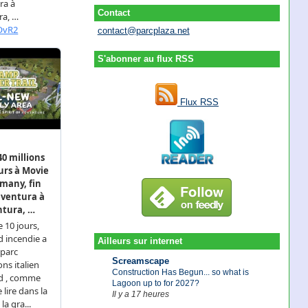
Contact
contact@parcplaza.net
S'abonner au flux RSS
Flux RSS
Ailleurs sur internet
Screamscape
Construction Has Begun... so what is
Lagoon up to for 2027?
Il y a 17 heures