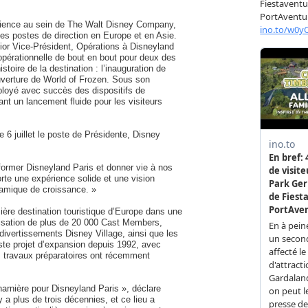
rience au sein de The Walt Disney Company,
s postes de direction en Europe et en Asie.
ior Vice-Président, Opérations à Disneyland
e opérationnelle de bout en bout pour deux des
istoire de la destination : l’inauguration de
uverture de World of Frozen. Sous son
ployé avec succès des dispositifs de
ant un lancement fluide pour les visiteurs
e 6 juillet le poste de Présidente, Disney
former Disneyland Paris et donner vie à nos
rte une expérience solide et une vision
ynamique de croissance. »
ière destination touristique d’Europe dans une
isation de plus de 20 000 Cast Members,
divertissements Disney Village, ainsi que les
aste projet d’expansion depuis 1992, avec
s travaux préparatoires ont récemment
arnière pour Disneyland Paris », déclare
 a plus de trois décennies, et ce lieu a